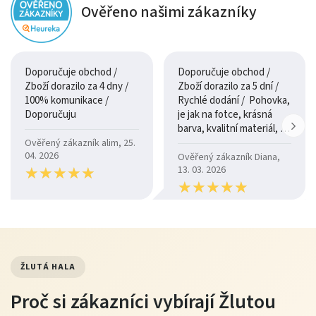
Ověřeno našimi zákazníky
Doporučuje obchod /
Doporučuje obchod /
Zboží dorazilo za 4 dny /
Zboží dorazilo za 5 dní /
100% komunikace /
Rychlé dodání / Pohovka,
Doporučuju
je jak na fotce, krásná
barva, kvalitní materiál, a
je moc pohodlná.
Ověřený zákazník alim, 25.
04. 2026
Ověřený zákazník Diana,
★
★
★
★
★
★
★
★
★
★
13. 03. 2026
★
★
★
★
★
★
★
★
★
★
ŽLUTÁ HALA
Proč si zákazníci vybírají Žlutou