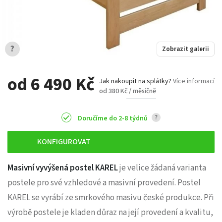
?
Zobrazit galerii
od 6 490 Kč
Jak nakoupit na splátky?
Více informací
od 380 Kč / měsíčně
?
Doručíme do 2-8 týdnů
KONFIGUROVAT
Masivní vyvýšená postel KAREL
je velice žádaná varianta
postele pro své vzhledové a masivní provedení. Postel
KAREL se vyrábí ze smrkového masivu české produkce. Při
výrobě postele je kladen důraz na její provedení a kvalitu,