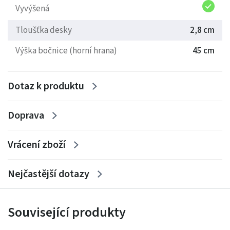
Vyvýšená
druhu dřeva jako je rám postele - bez vlivu na kvalitu a
tuhost postele.
Tloušťka desky
2,8 cm
Výška bočnice (horní hrana)
45 cm
• Český výrobek
Dotaz k produktu
• Jednoduchá montáž bez použití nářadí
• Pro seniory doporučujeme zvýšené postele
Doprava
• Cena je za rám postele - bez roštu a matrace
Vrácení zboží
Nejčastější dotazy
Související produkty