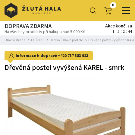
0
DOPRAVA ZDARMA
Akce končí za
1
5
2
41
Na všechny produkty při nákupu nad 5 000 Kč
Hlavní strana
LOŽNICE
Jednolůžkové postele
Dřevěná postel vyvýšená KARE
Informace k dopravě
+420 737 383 913
Dřevěná postel vyvýšená KAREL - smrk
-18%