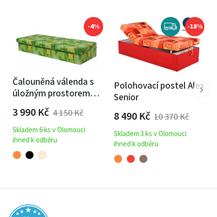
-4%
-18%
Čalouněná válenda s
Polohovací postel Alex
úložným prostorem
Senior
Karel - molitanová
3 990
Kč
4 150
Kč
8 490
Kč
10 370
Kč
Skladem 6 ks v Olomouci
Skladem 3 ks v Olomouci
ihned k odběru
ihned k odběru