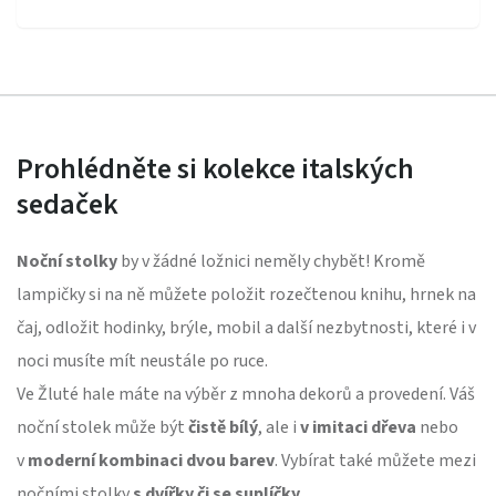
Prohlédněte si kolekce italských
sedaček
Noční stolky
by v žádné ložnici neměly chybět! Kromě
lampičky si na ně můžete položit rozečtenou knihu, hrnek na
čaj, odložit hodinky, brýle, mobil a další nezbytnosti, které i v
noci musíte mít neustále po ruce.
Ve Žluté hale máte na výběr z mnoha dekorů a provedení. Váš
noční stolek může být
čistě bílý
, ale i
v imitaci dřeva
nebo
v
moderní kombinaci dvou barev
. Vybírat také můžete mezi
nočními stolky
s dvířky či se suplíčky
.