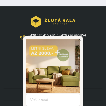
+420 585 415 760
/
+420 776 490 854
×
(Po - Ne 09:00-17:30)
dotazy@zlutahala.cz
KATEGORIE