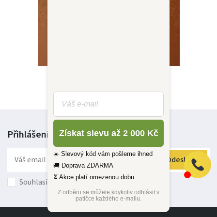
Katalog Live Sofa
?
Přihlášení k odběru
novinek
Získat slevu až 2 000 Kč
☀️ Slevový kód vám pošleme ihned
Odeslat
🚚 Doprava ZDARMA
⏳ Akce platí omezenou dobu
Souhlasím s
obchodními podmínkami
Z odběru se můžete kdykoliv odhlásit v
patičce každého e-mailu.