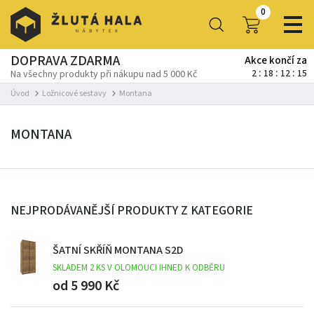
0
DOPRAVA ZDARMA
Akce končí za
2
18
12
14
Na všechny produkty při nákupu nad 5 000 Kč
Úvod
Ložnicové sestavy
Montana
MONTANA
NEJPRODÁVANĚJŠÍ PRODUKTY Z KATEGORIE
ŠATNÍ SKŘÍŇ MONTANA S2D
SKLADEM 2 KS V OLOMOUCI IHNED K ODBĚRU
od 5 990 Kč