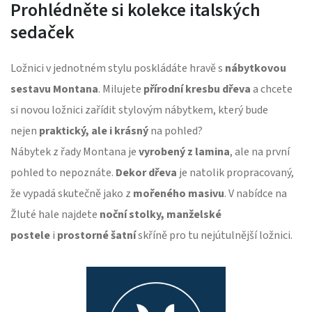
Prohlédněte si kolekce italských
sedaček
Ložnici v jednotném stylu poskládáte hravě s
nábytkovou
sestavu Montana
. Milujete
přírodní kresbu dřeva
a chcete
si novou ložnici zařídit stylovým nábytkem, který bude
nejen
praktický, ale i krásný
na pohled?
Nábytek z řady Montana je
vyrobený z lamina
, ale na první
pohled to nepoznáte.
Dekor dřeva
je natolik propracovaný,
že vypadá skutečně jako z
mořeného masivu
. V nabídce na
Žluté hale najdete
noční stolky, manželské
postele
i
prostorné šatní
skříně pro tu nejútulnější ložnici.