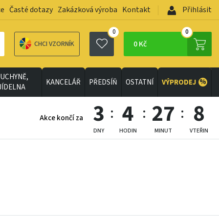
ce
Časté dotazy
Zakázková výroba
Kontakt
Přihlásit
0
0
0 Kč
CHCI VZORNÍK
UCHYNĚ,
%
KANCELÁŘ
PŘEDSÍŇ
OSTATNÍ
VÝPRODEJ
JÍDELNA
3
4
27
6
Akce končí za
DNY
HODIN
MINUT
VTEŘIN