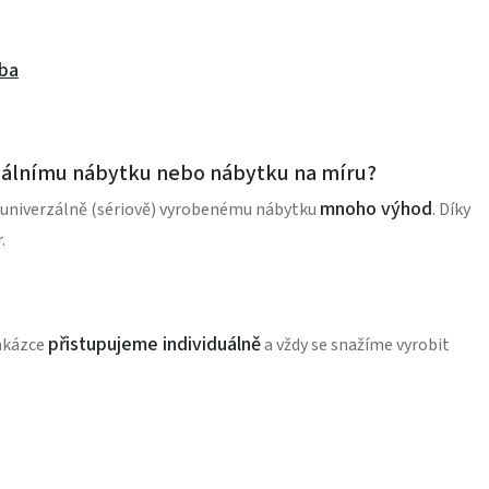
ba
erzálnímu nábytku nebo nábytku na míru?
mnoho výhod
 univerzálně (sériově) vyrobenému nábytku
. Díky
.
přistupujeme individuálně
zakázce
a vždy se snažíme vyrobit