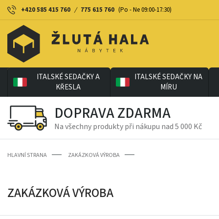
+420 585 415 760
/
775 615 760
(Po - Ne 09:00-17:30)
ITALSKÉ SEDAČKY A
ITALSKÉ SEDAČKY NA
KŘESLA
MÍRU
DOPRAVA ZDARMA
Na všechny produkty při nákupu nad 5 000 Kč
HLAVNÍ STRANA
ZAKÁZKOVÁ VÝROBA
ZAKÁZKOVÁ VÝROBA