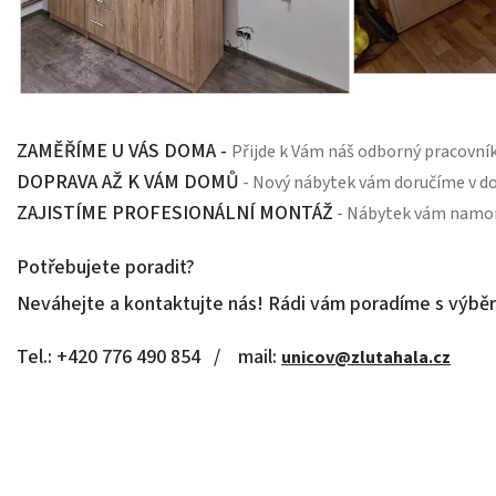
ZAMĚŘÍME
U VÁS DOMA -
Přijde k Vám náš odborný pracovník
DOPRAVA
AŽ K VÁM DOMŮ
- Nový nábytek vám doručíme v 
ZAJISTÍME
PROFESIONÁLNÍ MONTÁŽ
- Nábytek vám namont
Potřebujete poradit?
Neváhejte a kontaktujte nás! Rádi vám poradíme s výb
Tel.: +420 776 490 854 /
mail:
unicov@zlutahala.cz