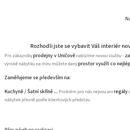
N
Rozhodli jste se vybavit Váš interiér 
prodejny v Uničově
za
Pro zákazníky
nabízíme novou službu -
prostor využít co nejlé
výrobě nábytku na míru můžete daný
Z
aměřuje
me se
především na:
Kuchyně /
Šatní skříně ...
regály
Problém pro nás nejsou ani
d
nábytek přesně podle klientových představ.
Přes návrh po realizaci: