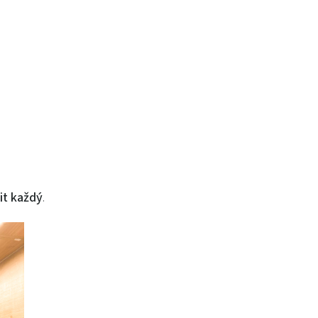
it každý
.