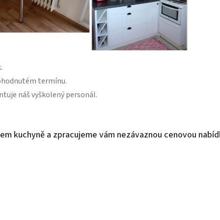
.
dohodnutém termínu.
uje náš vyškolený personál.
ěrem kuchyně a zpracujeme vám nezávaznou cenovou nabíd