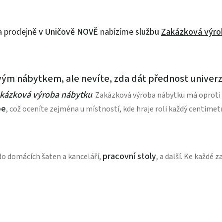
a prodejně
v Uničově
NOVĚ
nabízíme
službu
Zakázková výro
novým nábytkem, ale nevíte, zda dát přednost univ
kázková výroba nábytku
. Zakázková výroba nábytku má oproti
pe
, což oceníte zejména u místností, kde hraje roli každý centimetr
pracovní stoly
o domácích šaten a kanceláří,
, a další. Ke každé 