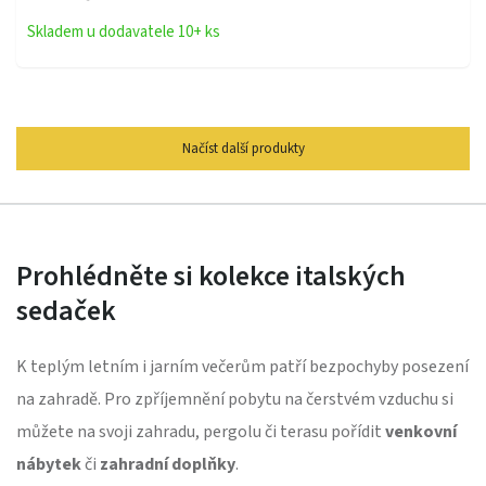
Skladem u dodavatele 10+ ks
Načíst další produkty
Prohlédněte si kolekce italských
sedaček
K teplým letním i jarním večerům patří bezpochyby posezení
na zahradě. Pro zpříjemnění pobytu na čerstvém vzduchu si
můžete na svoji zahradu, pergolu či terasu pořídit
venkovní
nábytek
či
zahradní doplňky
.