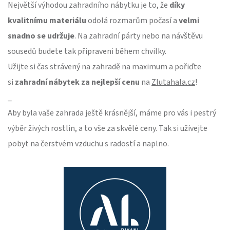
Největší výhodou zahradního nábytku je to, že
díky
kvalitnímu materiálu
odolá rozmarům počasí a
velmi
snadno se udržuje
. Na zahradní párty nebo na návštěvu
sousedů budete tak připraveni během chvilky.
Užijte si čas strávený na zahradě na maximum a pořiďte
si
zahradní nábytek za nejlepší cenu
na
Zlutahala.cz
!
_
Aby byla vaše zahrada ještě krásnější, máme pro vás i pestrý
výběr živých rostlin, a to vše za skvělé ceny. Tak si užívejte
pobyt na čerstvém vzduchu s radostí a naplno.