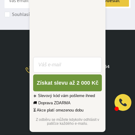
Odeslat
Souhlasím s
obchodními podmínkami
+420 585 415 760
/
+420 776 490 854
(Po - Ne 09:00-17:30)
Získat slevu až 2 000 Kč
dotazy@zlutahala.cz
☀️ Slevový kód vám pošleme ihned
🚚 Doprava ZDARMA
⏳ Akce platí omezenou dobu
Z odběru se můžete kdykoliv odhlásit v
patičce každého e-mailu.