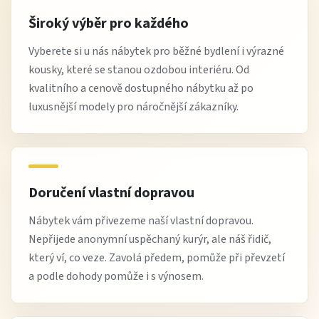
Široký výběr pro každého
Vyberete si u nás nábytek pro běžné bydlení i výrazné
kousky, které se stanou ozdobou interiéru. Od
Náš TIP: Vyžádejte si vzorník kůží a vybírejte
kvalitního a cenově dostupného nábytku až po
odstín v pohodlí vašeho domova!
luxusnější modely pro náročnější zákazníky.
Chcete se dozvědět více?
Neváhejte nás kontaktovat a my vám rádi poskytneme
další informace nebo vám pomůžeme s výběrem té
Doručení vlastní dopravou
správné sedací soupravy.
Nábytek vám přivezeme naší vlastní dopravou.
Nepřijede anonymní uspěchaný kurýr, ale náš řidič,
který ví, co veze. Zavolá předem, pomůže při převzetí
a podle dohody pomůže i s výnosem.