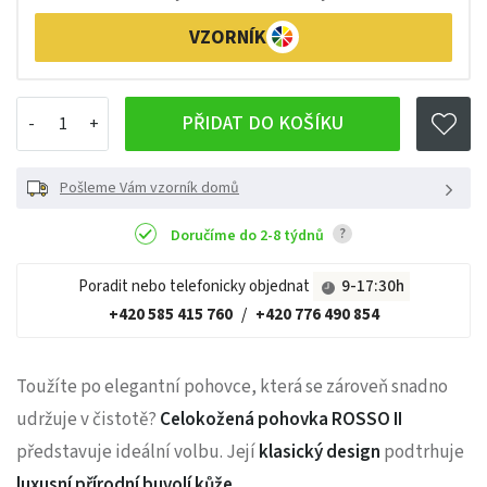
VZORNÍK
PŘIDAT DO KOŠÍKU
Pošleme Vám vzorník domů
?
Doručíme do 2-8 týdnů
Poradit nebo telefonicky objednat
9-17:30h
+420 585 415 760
/
+420 776 490 854
Toužíte po elegantní pohovce, která se zároveň snadno
udržuje v čistotě?
Celokožená p
ohovka ROSSO II
představuje ideální volbu. Její
klasický design
podtrhuje
luxusní přírodní buvolí kůže
.