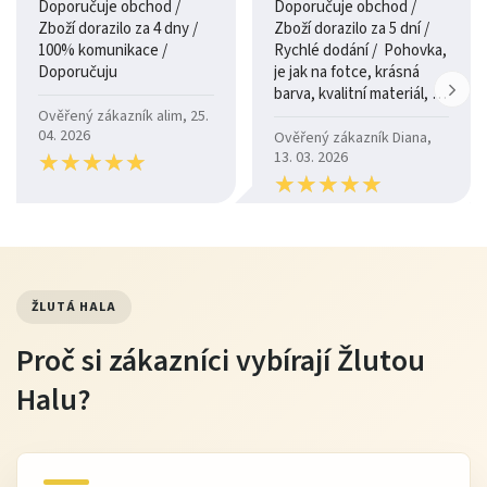
Doporučuje obchod /
Doporučuje obchod /
promítá v její životnosti.
Zboží dorazilo za 4 dny /
Zboží dorazilo za 5 dní /
100% komunikace /
Rychlé dodání / Pohovka,
Odolnost a životnost:
Navržena tak, aby odolávala
Doporučuju
je jak na fotce, krásná
každodennímu používání, zajistí, že váš nábytek
barva, kvalitní materiál, a
je moc pohodlná.
zůstane krásný po mnoho let.
Ověřený zákazník alim, 25.
04. 2026
Ověřený zákazník Diana,
Luxusní vzhled a pocit:
Přináší do vašeho interiéru
★
★
★
★
★
★
★
★
★
★
13. 03. 2026
★
★
★
★
★
★
★
★
★
★
nádech elegance a sofistikovanosti s příjemným,
přirozeným dotykem pravé kůže.
Ať už hledáte materiál pro novou pohovku, křeslo, nebo
jiné čalouněné prvky, kůže Spessorata je investicí
ŽLUTÁ HALA
do
kvality, krásy a trvanlivosti
, která předčí vaše
Proč si zákazníci vybírají Žlutou
očekávání. Dopřejte si kousek italského řemesla, které
Halu?
promění váš domov.