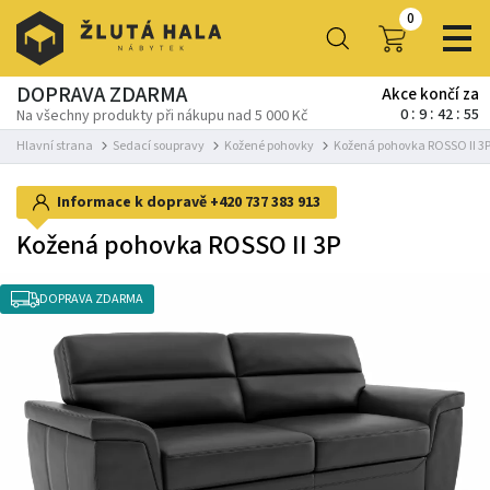
0
DOPRAVA ZDARMA
Akce končí za
0
9
42
54
Na všechny produkty při nákupu nad 5 000 Kč
Hlavní strana
Sedací soupravy
Kožené pohovky
Kožená pohovka ROSSO II 3
Informace k dopravě
+420 737 383 913
Kožená pohovka ROSSO II 3P
DOPRAVA ZDARMA