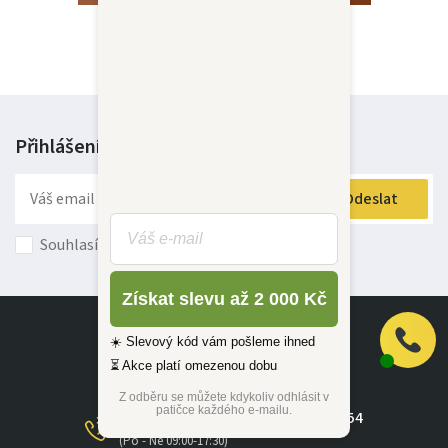
Katalog Live Sofa
?
Přihlášení k odběru
novinek
Odeslat
Souhlasím s
obchodními podmínkami
Získat slevu až 2 000 Kč
☀️ Slevový kód vám pošleme ihned
⏳ Akce platí omezenou dobu
Z odběru se můžete kdykoliv odhlásit v
patičce každého e-mailu.
+420 585 415 760
/
+420 776 490 854
(Po - Ne 09:00-17:30)