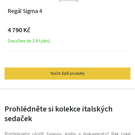
Regál Sigma 4
4 790 Kč
Doručíme do 2-8 týdnů
Načíst další produkty
Prohlédněte si kolekce italských
sedaček
Potřebujete uložit šanony, knihy a dokumenty? Pak také