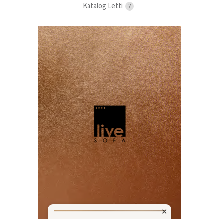
Katalog Letti
?
×