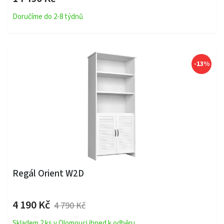
Doručíme do 2-8 týdnů
-13%
Regál Orient W2D
4 190 Kč
4 790 Kč
Skladem 2 ks v Olomouci ihned k odběru