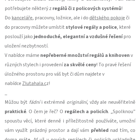
potřebujete některý z
regálů či z policových systémů
!
Do
kanceláře
, pracovny, ložnice, ale i do
dětského pokoje
či
do pracovny můžete umístit
stylové regály a police
, které
poslouží jako
jednoduché, elegantní a vzdušné řešení
pro
uložení nezbytností.
V nabídce máme
nepřeberné množství regálů a knihoven
v
různých stylech i provedení
za skvělé ceny
! To pravé řešení
úložného prostoru pro váš byt či dům najdete v
nabídce
Zlutahala.c
z!
_
Můžou být
fádní
i extrémně
originální
, vždy ale neuvěřitelně
praktické
. O čem je řeč? O
regálech a policích
. „Spolknou"
spoustu věcí, které denně i příležitostně používáte, umožní
vám využít prázdný prostor a dají vám
přehled
nad tím, co
doma máte. Ať už v nových regálech či policích uskladníte