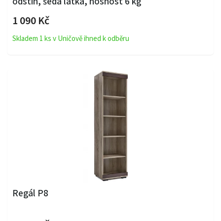
odstín, šedá látka, nosnost 6 kg
1 090 Kč
Skladem 1 ks v Uničově ihned k odběru
Regál P8