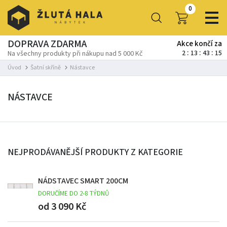
0
DOPRAVA ZDARMA
Akce končí za
2
13
43
14
Na všechny produkty při nákupu nad 5 000 Kč
Úvod
Šatní skříně
Nástavce
NÁSTAVCE
NEJPRODÁVANĚJŠÍ PRODUKTY Z KATEGORIE
NÁDSTAVEC SMART 200CM
DORUČÍME DO 2-8 TÝDNŮ
od 3 090 Kč