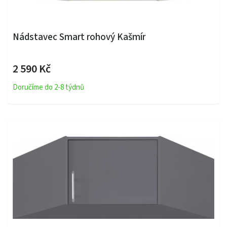
Nádstavec Smart rohový Kašmír
2 590 Kč
Doručíme do 2-8 týdnů