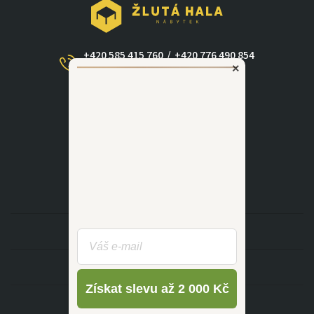
+420 585 415 760
/
+420 776 490 854
×
(Po - Ne 09:00-17:30)
dotazy@zlutahala.cz
KATEGORIE
INFORMACE
Získat slevu až 2 000 Kč