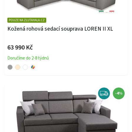
POUZE NA ZLUTAHALA.CZ
Kožená rohová sedací souprava LOREN II XL
63 990 Kč
Doručíme do 2-8 týdnů
-4%