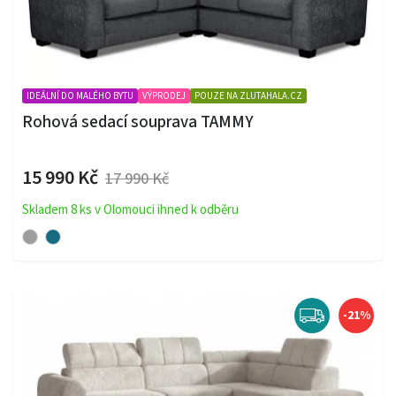
IDEÁLNÍ DO MALÉHO BYTU
VÝPRODEJ
POUZE NA ZLUTAHALA.CZ
Rohová sedací souprava TAMMY
15 990 Kč
17 990 Kč
Skladem 8 ks v Olomouci ihned k odběru
-21%