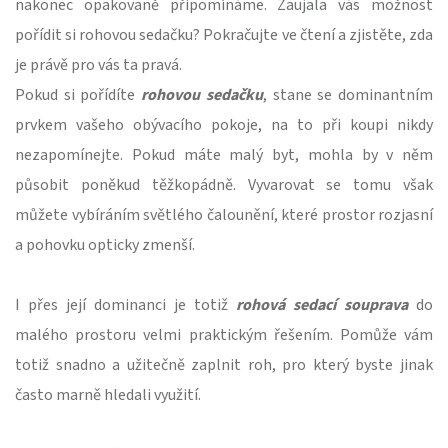
nakonec opakovaně připomínáme. Zaujala vás možnost
pořídit si rohovou sedačku? Pokračujte ve čtení a zjistěte, zda
je právě pro vás ta pravá.
Pokud si pořídíte
rohovou sedačku
, stane se dominantním
prvkem vašeho obývacího pokoje, na to při koupi nikdy
nezapomínejte. Pokud máte malý byt, mohla by v něm
působit poněkud těžkopádně. Vyvarovat se tomu však
můžete vybíráním světlého čalounění, které prostor rozjasní
a pohovku opticky zmenší.
I přes její dominanci je totiž
rohová sedací souprava
do
malého prostoru velmi praktickým řešením. Pomůže vám
totiž snadno a užitečně zaplnit roh, pro který byste jinak
často marně hledali využití.