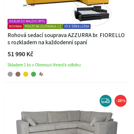
IDEÁLNÍ DO MALÉHO BYTU
NOVINKA
POUZE NA ZLUTAHALA.CZ
VÍCE ŠÍŘEK LŮŽKA
Rohová sedací souprava AZZURRA br. FIORELLO
s rozkladem na každodenní spaní
51 990 Kč
Skladem 1 ks v Olomouci ihned k odběru
-23%