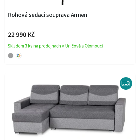
Rohová sedací souprava Armen
22 990 Kč
Skladem 3 ks na prodejnách v Uničově a Olomouci