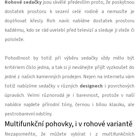
Rohové sedačky
jsou skvělé především proto, že poskytnou
dostatek prostoru k sezení celé rodině a nemusíte je
doplňovat křesly. Roh navíc nabídne dostatek prostoru
každému, kdo se rád uvelebí před televizí a sleduje ji vleže či
pololeže.
Pohodlnost by totiž při výběru sedačky vždy mělo být
kritériem číslo jedna, a tak si ji neváhejte přijít vyzkoušet do
jedné z našich kamenných prodejen. Nejen na internetu vám
totiž nabízíme sedačky v různých
designech
i povrchových
úpravách. Velmi různorodá je i barevnost, protože v naší
nabídce najdete přírodní tóny, černou i bílou klasiku, ale
pestrobarevní odstíny.
Multifunkční pohovky, i v rohové variantě
Nezapomeňte, že můžete vybírat i z multifunkčních