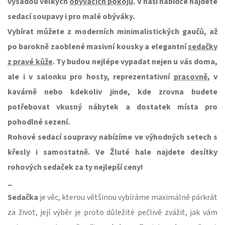
výsadou
velkých
obývacích pokojů
. V naší nabídce najdete
sedací soupavy i pro malé obýváky.
Vybírat můžete z
moderních minimalistických gaučů
, až
po
barokně zaoblené masivní kousky
a
elegantní
sedačky
z pravé kůže
. Ty budou nejlépe vypadat nejen u vás doma,
ale i v
salonku pro hosty
, reprezentativní
pracovně
, v
kavárně nebo kdekoliv jinde, kde zrovna budete
potřebovat vkusný
nábytek a dostatek místa pro
pohodlné sezení.
Rohové sedací soupravy nabízíme
ve výhodných setech s
křesly
i samostatně. Ve Žluté hale najdete
desítky
rohových sedaček
za ty nejlepší ceny!
_
Sedačka
je věc, kterou většinou vybíráme maximálně párkrát
za život, její výběr je proto důležité pečlivě zvážit, jak vám