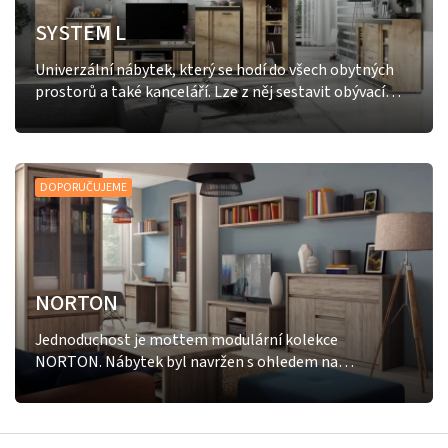
SYSTEM L
Univerzální nábytek, který se hodí do všech obytných
prostorů a také kanceláří. Lze z něj sestavit obývací
stěnu, studentský pokoj, pracovnu. Nábytek se vyrábí z
lamina 18mm, výběr barevných dekorů. Dodáváme
smontované.
DOPORUČUJEME
NORTON
Jednoduchost je mottem modulární kolekce
NORTON. Nábytek byl navržen s ohledem na
minimalismus a svobodu v designu interiéru. Dokonalý,
přesto střídmý design a kvalitní zpracování dodají
originalitu každému interiéru. Prosklené vitríny a