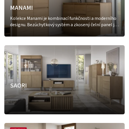
MANAMI
Kolekce Manami je kombinací funkčnosti a moderního
designu. Bezúchytkový systém a zkosený čelní panel jí
dodávají sofistikovaný vzhled, zatímco
dekor Cremona vnáší do interiéru teplý nádech, je
navržena tak, aby její montáž byla co nejsnazší a
nejrychlejší. Díky promyšlenému konstrukčnímu řešení
a přehledným montážním návodům zvládne sestavit
nábytek každý. Tento aspekt ocení zejména ti, kteří
hledají rychlé a snadné řešení pro svůj domov
SAORI