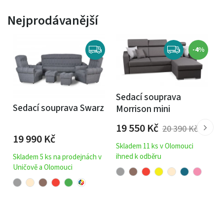
prostorné komody jsou dokonalým řešením, jak udělat
obývací pokoj funkční a vkusný zároveň.
Nejprodávanější
-4%
Sedací souprava
Sedací souprava Swarz
Morrison mini
19 550
Kč
20 390
Kč
19 990
Kč
Skladem 11 ks v Olomouci
ihned k odběru
Skladem 5 ks na prodejnách v
Uničově a Olomouci