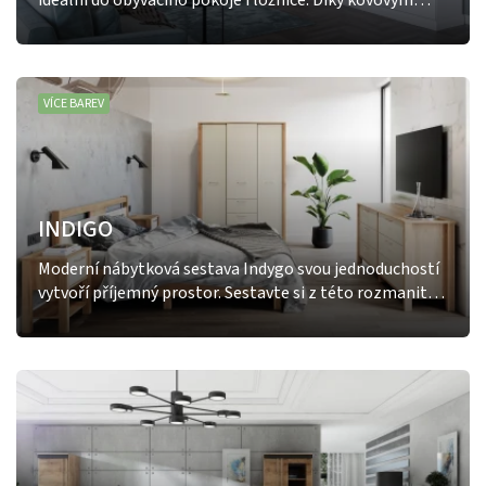
ideální do obývacího pokoje i ložnice. Díky kovovým
úchytům a masivnímu soklu vyniká elegantním
vzhledem. Laminová deska zajišťuje dlouhou životnost
a dekorativní lišty z MDF jí dodávají charakter.
VÍCE BAREV
INDIGO
Moderní nábytková sestava Indygo svou jednoduchostí
vytvoří příjemný prostor. Sestavte si z této rozmanité
kolekce vybavení ložnice i obývacího pokoje přesně šité
na míru Vašemu prostoru. Kovové úchyty zlaté barvy
dodávají nábytku elegantní vzhled.