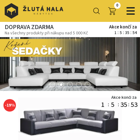
0
DOPRAVA ZDARMA
Akce končí za
1
5
35
52
Na všechny produkty při nákupu nad 5 000 Kč
Akce končí za
1
5
35
51
-19%