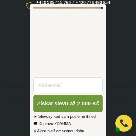
+420 585 415 760
/
+420 776 490 854
×
(Po - Ne 09:00-17:30)
dotazy@zlutahala.cz
KATEGORIE
INFORMACE
Získat slevu až 2 000 Kč
☀️ Slevový kód vám pošleme ihned
🚚 Doprava ZDARMA
⏳ Akce platí omezenou dobu