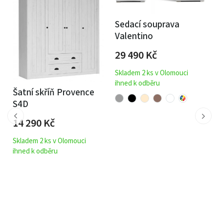
Sedací souprava
Valentino
29 490
Kč
Kuchyňská linka Diana
Skladem 2 ks v Olomouci
120
ihned k odběru
8 990
Kč
Doručíme do 2-8 týdnů