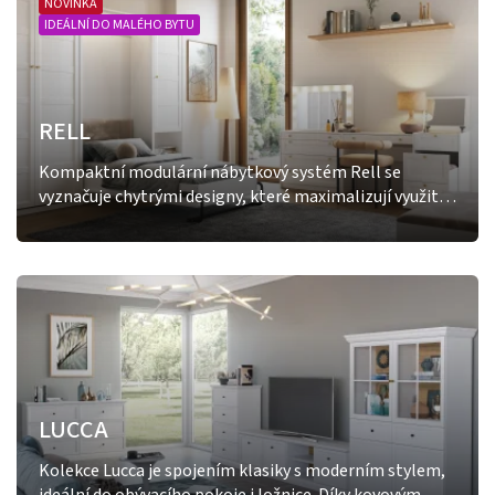
NOVINKA
IDEÁLNÍ DO MALÉHO BYTU
RELL
Kompaktní modulární nábytkový systém Rell se
vyznačuje chytrými designy, které maximalizují využití i
toho nejmenšího prostoru a každého koutu. Navíc díky
funkci rychlého skládání a rozkládání lůžka můžete
snadno proměnit svůj obývací pokoj v ložnici.
LUCCA
Kolekce Lucca je spojením klasiky s moderním stylem,