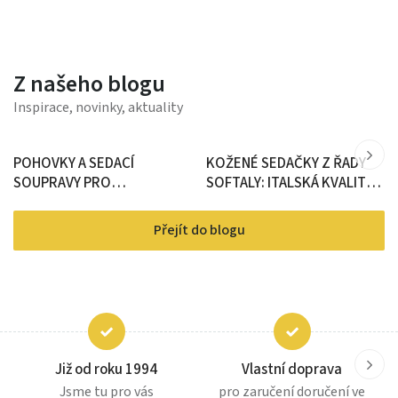
Z našeho blogu
Inspirace, novinky, aktuality
POHOVKY A SEDACÍ
KOŽENÉ SEDAČKY Z ŘADY
SOUPRAVY PRO
SOFTALY: ITALSKÁ KVALITA U
KAŽDODENNÍ SPANÍ: JAK
VÁS DOMA
VYBRAT IDEÁLNÍ ŘEŠENÍ DO
Přejít do blogu
VAŠEHO DOMOVA
Již od roku 1994
Vlastní doprava
Jsme tu pro vás
pro zaručení doručení ve