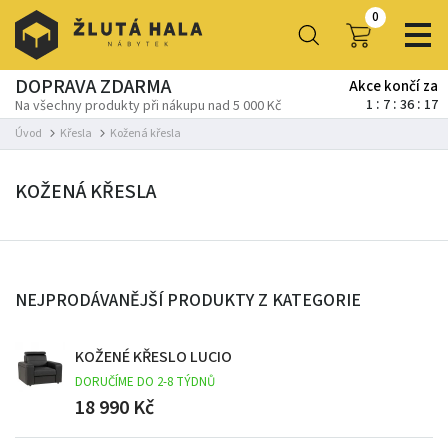
0
DOPRAVA ZDARMA
Akce končí za
1
7
36
16
Na všechny produkty při nákupu nad 5 000 Kč
Úvod
Křesla
Kožená křesla
KOŽENÁ KŘESLA
NEJPRODÁVANĚJŠÍ PRODUKTY Z KATEGORIE
KOŽENÉ KŘESLO LUCIO
DORUČÍME DO 2-8 TÝDNŮ
18 990 Kč