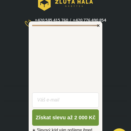
+420 585 415 760
/
+420 776 490 854
×
(Po - Ne 09:00-17:30)
dotazy@zlutahala.cz
KATEGORIE
INFORMACE
Získat slevu až 2 000 Kč
☀️ Slevový kód vám pošleme ihned