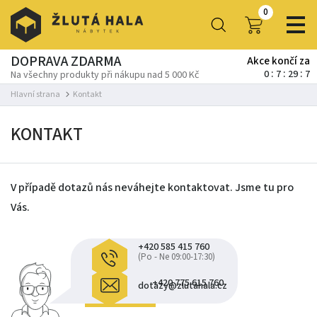
0
DOPRAVA ZDARMA
Akce končí za
0
7
29
7
Na všechny produkty při nákupu nad 5 000 Kč
Hlavní strana
Kontakt
KONTAKT
V případě dotazů nás neváhejte kontaktovat. Jsme tu pro
Vás.
+420 585 415 760
(Po - Ne 09:00-17:30)
+420 775 615 760
dotazy@zlutahala.cz