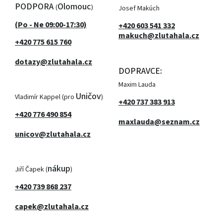
PODPORA
Olomouc
(
)
Josef Makúch
(Po - Ne 09:00-17:30)
+420 603 541 332
makuch@zlutahala.cz
+420 775 615 760
dotazy@zlutahala.cz
DOPRAVCE:
Maxim Lauda
Uničov
Vladimír Kappel (pro
)
+420 737 383 913
+420 776 490 854
maxlauda@seznam.cz
unicov@zlutahala.cz
nákup
Jiří Čapek (
)
+420 739 868 237
capek@zlutahala.cz