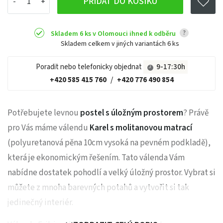
PŘIDAT DO KOŠÍKU
?
Skladem 6 ks v Olomouci ihned k odběru
Skladem celkem v jiných variantách
6 ks
Poradit nebo telefonicky objednat
9-17:30h
+420 585 415 760
/
+420 776 490 854
Potřebujete levnou
postel s úložným prostorem
? Právě
pro Vás máme válendu
Karel s molitanovou matrací
(polyuretanová pěna 10cm vysoká na pevném podkladě),
která je ekonomickým řešením. Tato válenda Vám
nabídne dostatek pohodlí a velký úložný prostor. Vybrat si
můžete z mnoha barevných potahů a vytvořit si tak
jedinečný interiér.