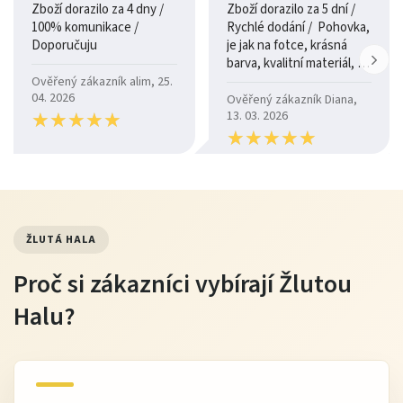
Zboží dorazilo za 4 dny /
Zboží dorazilo za 5 dní /
100% komunikace /
Rychlé dodání / Pohovka,
Doporučuju
je jak na fotce, krásná
barva, kvalitní materiál, a
je moc pohodlná.
Ověřený zákazník alim, 25.
04. 2026
Ověřený zákazník Diana,
★
★
★
★
★
★
★
★
★
★
13. 03. 2026
★
★
★
★
★
★
★
★
★
★
ŽLUTÁ HALA
Proč si zákazníci vybírají Žlutou
Halu?