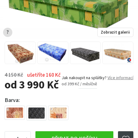
?
Zobrazit galerii
4 150 Kč
ušetříte 160 Kč
Jak nakoupit na splátky?
Více informací
od 3 990 Kč
od 399 Kč / měsíčně
Barva: