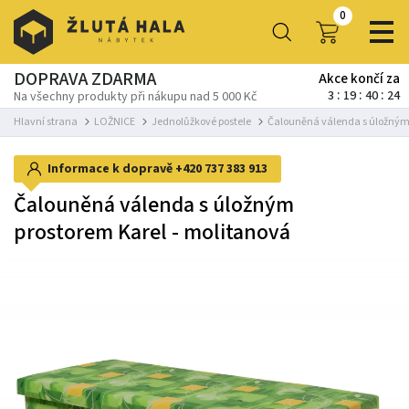
0
DOPRAVA ZDARMA
Akce končí za
3
19
40
23
Na všechny produkty při nákupu nad 5 000 Kč
Hlavní strana
LOŽNICE
Jednolůžkové postele
Čalouněná válenda s úložným 
Informace k dopravě
+420 737 383 913
Čalouněná válenda s úložným
prostorem Karel - molitanová
-4%