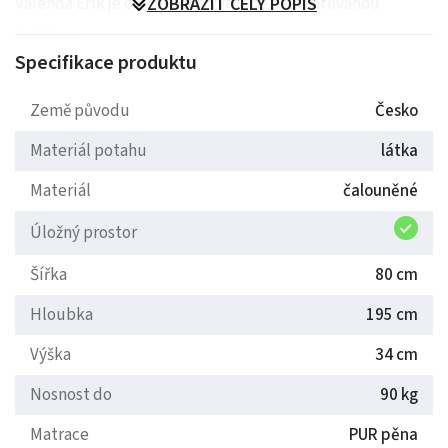
Válenda Erik je od českého výrobce s garantovanou
ZOBRAZIT CELÝ POPIS
kvalitou.
Specifikace produktu
Válenda je především určena pro děti a příležitostné
spaní dospělých.
Země původu
Česko
Materiál potahu
látka
Korpus válendy je čalouněný ze všech stran.
Materiál
čalouněné
Úložný prostor
Šířka
80 cm
Hloubka
195 cm
Výška
34 cm
Nosnost do
90 kg
Matrace
PUR pěna