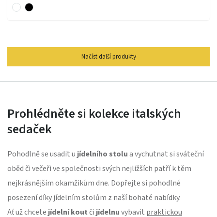
Načíst další produkty
Prohlédněte si kolekce italských
sedaček
Pohodlně se usadit u
jídelního stolu
a vychutnat si sváteční
oběd či večeři ve společnosti svých nejližších patří k těm
nejkrásnějším okamžikům dne. Dopřejte si pohodlné
posezení díky jídelním stolům z naší bohaté nabídky.
Ať už chcete
jídelní kout
či
jídelnu
vybavit
praktickou