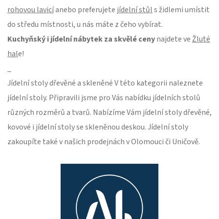
rohovou lavicí
anebo preferujete
jídelní stůl
s židlemi umístit
do středu místnosti, u nás máte z čeho vybírat.
Kuchyňský i jídelní nábytek
za skvělé ceny
najdete ve
Žluté
hal
e!
_
Jídelní stoly dřevěné a skleněné V této kategorii naleznete
jídelní stoly. Připravili jsme pro Vás nabídku jídelních stolů
různých rozměrů a tvarů. Nabízíme Vám jídelní stoly dřevěné,
kovové i jídelní stoly se skleněnou deskou. Jídelní stoly
zakoupíte také v našich prodejnách v Olomouci či Uničově.