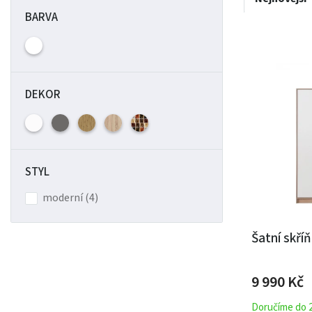
BARVA
DEKOR
STYL
moderní (4)
Šatní skří
9 990 Kč
Doručíme do 