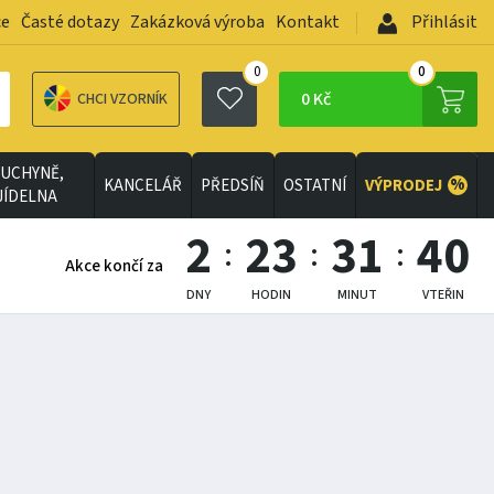
ce
Časté dotazy
Zakázková výroba
Kontakt
Přihlásit
0
0
0 Kč
CHCI VZORNÍK
UCHYNĚ,
%
KANCELÁŘ
PŘEDSÍŇ
OSTATNÍ
VÝPRODEJ
JÍDELNA
2
23
31
39
Akce končí za
DNY
HODIN
MINUT
VTEŘIN