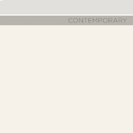
Prohlédnout kolekci a začněte vybírat pohodlně
online.
182 stran
Nakoupit přes katalog