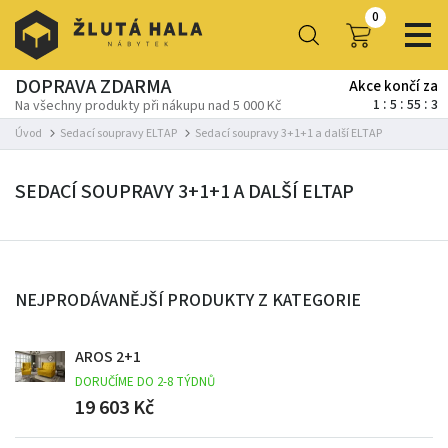
0
DOPRAVA ZDARMA
Akce končí za
1
5
55
1
Na všechny produkty při nákupu nad 5 000 Kč
Úvod
Sedací soupravy ELTAP
Sedací soupravy 3+1+1 a další ELTAP
SEDACÍ SOUPRAVY 3+1+1 A DALŠÍ ELTAP
NEJPRODÁVANĚJŠÍ PRODUKTY Z KATEGORIE
AROS 2+1
DORUČÍME DO 2-8 TÝDNŮ
19 603 Kč