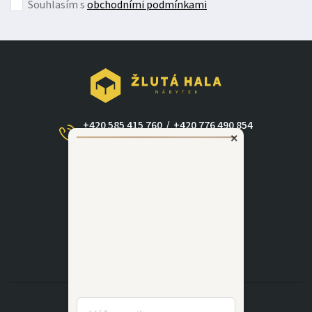
Souhlasím s
obchodními podmínkami
+420 585 415 760
/
+420 776 490 854
×
(Po - Ne 09:00-17:30)
dotazy@zlutahala.cz
KATEGORIE