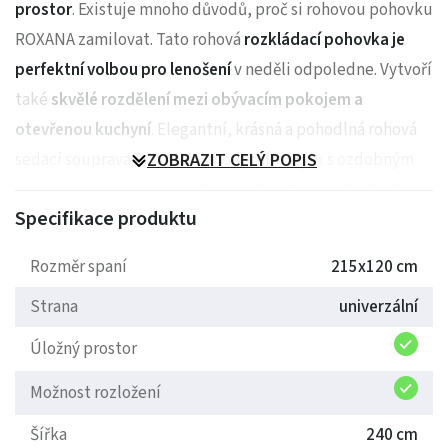
prostor
. Existuje mnoho důvodů, proč si rohovou pohovku
ROXANA zamilovat. Tato rohová
rozkládací pohovka je
perfektní volbou pro lenošení
v neděli odpoledne. Vytvoří
také
skvělé rozdělení mezi obývacím pokojem a
otevřenou kuchyní
. Elegantní, krásná a pohodlná rohová
sedací souprava ROXANA v moderním stylu s ozdobným
ZOBRAZIT CELÝ POPIS
prošíváním skvěle poslouží v mnoha aranžmá. Perfektní
Specifikace produktu
kus nábytku do bytu, podkroví nebo domu. Ať už máte
chuť si zdřímnout nebo sledovat film s nohama pohodlně
Rozměr spaní
215x120 cm
umístěnými na otomanu, rohová pohovka ROXANA je vždy
Strana
univerzální
připravena pomoci.
Prošívání
, které zdobí rohovou sedací
soupravu, dodávají interiéru, ve kterém se ROXANA bude
Úložný prostor
nacházet, charakter a také upoutají pozornost a navodí
Možnost rozložení
odpovídající styl.
Šířka
240 cm