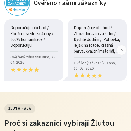
Ověřeno našimi zákazníky
Doporučuje obchod /
Doporučuje obchod /
Zboží dorazilo za 4 dny /
Zboží dorazilo za 5 dní /
100% komunikace /
Rychlé dodání / Pohovka,
Doporučuju
je jak na fotce, krásná
barva, kvalitní materiál, a
je moc pohodlná.
Ověřený zákazník alim, 25.
04. 2026
Ověřený zákazník Diana,
★
★
★
★
★
★
★
★
★
★
13. 03. 2026
★
★
★
★
★
★
★
★
★
★
ŽLUTÁ HALA
Proč si zákazníci vybírají Žlutou