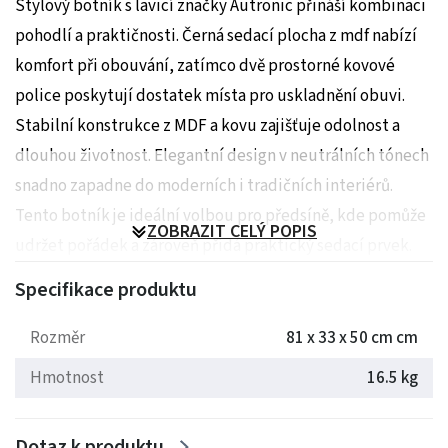
Stylový botník s lavicí značky Autronic přináší kombinaci
pohodlí a praktičnosti. Černá sedací plocha z mdf nabízí
komfort při obouvání, zatímco dvě prostorné kovové
police poskytují dostatek místa pro uskladnění obuvi.
Stabilní konstrukce z MDF a kovu zajišťuje odolnost a
dlouhou životnost. Elegantní design v neutrálních tónech
snadno zapadne do moderních i tradičních interiérů.
Tento botník je ideální volbou pro předsíně, kde pomůže
ZOBRAZIT CELÝ POPIS
udržet pořádek a zároveň přidá praktický sedací prvek.
Specifikace produktu
Rozměry: 81 x 33 x 50 cm
Hmotnost: 16.5 kg
Rozměr
81 x 33 x 50 cm cm
Hmotnost
16.5 kg
Dotaz k produktu