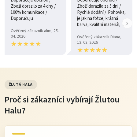
Doporučuje obchod /
Doporučuje obchod /
Zboží dorazilo za 4 dny /
Zboží dorazilo za 5 dní /
100% komunikace /
Rychlé dodání / Pohovka,
Doporučuju
je jak na fotce, krásná
barva, kvalitní materiál, a
je moc pohodlná.
Ověřený zákazník alim, 25.
04. 2026
Ověřený zákazník Diana,
★
★
★
★
★
★
★
★
★
★
13. 03. 2026
★
★
★
★
★
★
★
★
★
★
ŽLUTÁ HALA
Proč si zákazníci vybírají Žlutou
Halu?