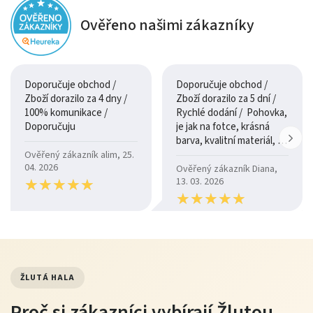
Ověřeno našimi zákazníky
Doporučuje obchod /
Doporučuje obchod /
Zboží dorazilo za 4 dny /
Zboží dorazilo za 5 dní /
100% komunikace /
Rychlé dodání / Pohovka,
Doporučuju
je jak na fotce, krásná
barva, kvalitní materiál, a
je moc pohodlná.
Ověřený zákazník alim, 25.
04. 2026
Ověřený zákazník Diana,
★
★
★
★
★
★
★
★
★
★
13. 03. 2026
★
★
★
★
★
★
★
★
★
★
ŽLUTÁ HALA
Proč si zákazníci vybírají Žlutou