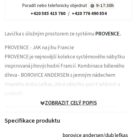
Poradit nebo telefonicky objednat
9-17:30h
+420 585 415 760
/
+420 776 490 854
Lavička s úložným prostorem ze systému
PROVENCE.
PROVENCE - JAK na jihu Francie
PROVENCE je nejnovější kolekce systémového nábytku
inspirovaná jihovýchodní Francií. Kombinace běleného
dřeva - BOROVICE ANDERSEN s jemným nádechem
tmavého dubu Lefkas, dává nábytku pocit lehkosti a
svěžesti.
ZOBRAZIT CELÝ POPIS
Kovové úchyty dodávají nábytku elegantní vzhled.
Specifikace produktu
Široká škála jednotlivých dílů, díky kterým si lze vybavit
veškeré Vaše pokoje. Nábytek je vyroben z kvalitní
borovice andersen/dub lefkas