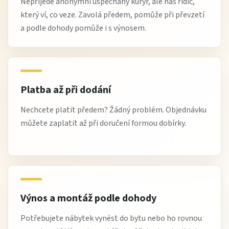
Nepřijede anonymní uspěchaný kurýr, ale náš řidič,
který ví, co veze. Zavolá předem, pomůže při převzetí
a podle dohody pomůže i s výnosem.
Platba až při dodání
Nechcete platit předem? Žádný problém. Objednávku
můžete zaplatit až při doručení formou dobírky.
Výnos a montáž podle dohody
Potřebujete nábytek vynést do bytu nebo ho rovnou