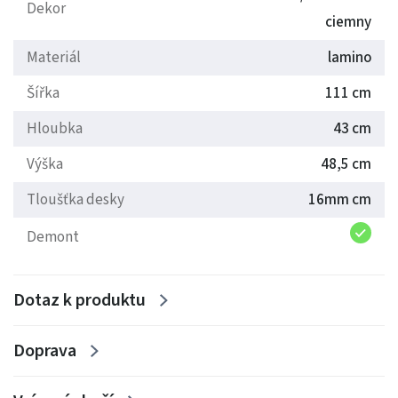
laminátové dřevotřísky 16mm. Zboží dodáváme v
Dekor
ciemny
demontu.
Materiál
lamino
Provence nabízíme i jako sektorový nábytek do
Šířka
111 cm
ložnice, obývacího pokoje, pracovny, předsíně ..
Hloubka
43 cm
Výška
48,5 cm
Tloušťka desky
16mm cm
Demont
Dotaz k produktu
Doprava