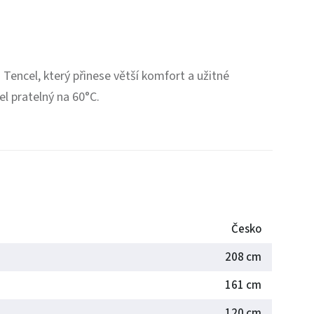
Tencel, který přinese větší komfort a užitné
el pratelný na 60°C.
Česko
208 cm
161 cm
120 cm