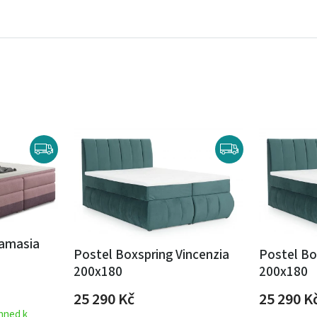
Damasia
Postel Boxspring Vincenzia
Postel Bo
200x180
200x180
25 290
Kč
25 290
K
ihned k