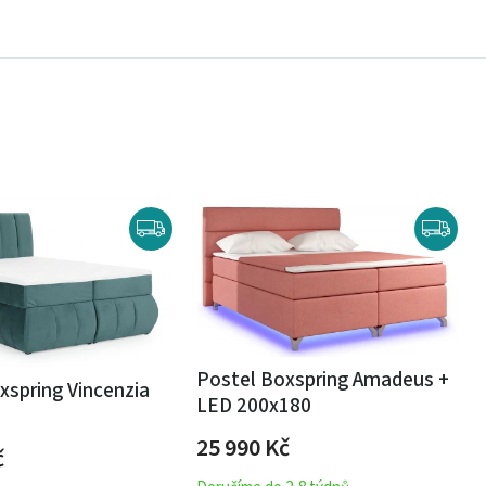
Postel Boxspring Amadeus +
xspring Vincenzia
LED 200x180
25 990
Kč
č