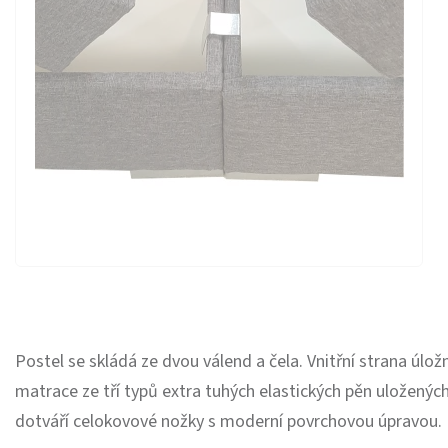
Postel se skládá ze dvou válend a čela. Vnitřní strana úl
matrace ze tří typů extra tuhých elastických pěn uloženýc
dotváří celokovové nožky s moderní povrchovou úpravou.