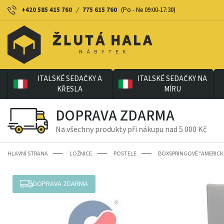
+420 585 415 760
/
775 615 760
(Po - Ne 09:00-17:30)
ITALSKÉ SEDAČKY A
ITALSKÉ SEDAČKY NA
KŘESLA
MÍRU
DOPRAVA ZDARMA
Na všechny produkty při nákupu nad 5 000 Kč
HLAVNÍ STRANA
LOŽNICE
POSTELE
BOXSPRINGOVÉ "AMERICK
DOPRAVA ZDARMA
-14%