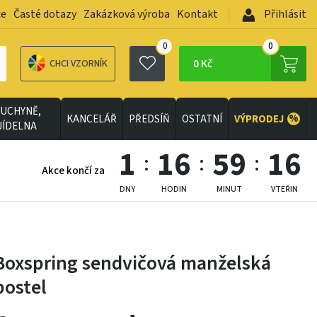
ce
Časté dotazy
Zakázková výroba
Kontakt
Přihlásit
0
0
0 Kč
CHCI VZORNÍK
UCHYNĚ,
%
KANCELÁŘ
PŘEDSÍŇ
OSTATNÍ
VÝPRODEJ
JÍDELNA
1
16
59
14
Akce končí za
DNY
HODIN
MINUT
VTEŘIN
Boxspring sendvičová manželská
postel