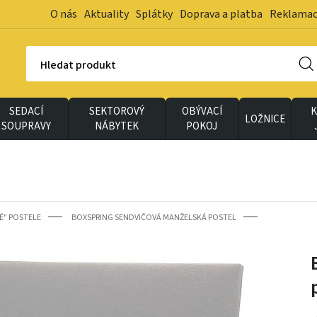
O nás
Aktuality
Splátky
Doprava a platba
Reklama
Hledat produkt
SEDACÍ
SEKTOROVÝ
OBÝVACÍ
K
LOŽNICE
SOUPRAVY
NÁBYTEK
POKOJ
É" POSTELE
BOXSPRING SENDVIČOVÁ MANŽELSKÁ POSTEL