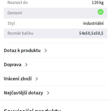
Nosnost do
120 kg
polstrování.
Demont
Flexibilita:
Sedák je plně otočný o 360° a výškově
nastavitelný.
Styl
industriální
Rozměr balíku
54x50,5x50,5
Podpora nohou:
Kovová podnožka umístěná na
středové tyči zajistí pohodlí i při dlouhých večerech.
Dotaz k produktu
Stabilita a ochrana:
Široká kulatá základna bezpečně
drží stabilitu a chrání podlahu před poškrábáním.
Doprava
Vrácení zboží
Nejčastější dotazy