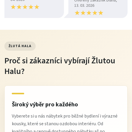
Ověřený zákazník Diana,
★
★
★
★
★
★
★
★
★
★
13. 03. 2026
★
★
★
★
★
★
★
★
★
★
ŽLUTÁ HALA
Proč si zákazníci vybírají Žlutou
Halu?
Široký výběr pro každého
Vyberete si u nás nábytek pro běžné bydlení i výrazné
kousky, které se stanou ozdobou interiéru. Od
kvalitního a cenově dostupného nábytku až po