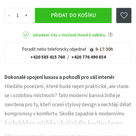
PŘIDAT DO KOŠÍKU
?
Skladem 3 ks v Uničově ihned k odběru
Poradit nebo telefonicky objednat
9-17:30h
+420 585 415 760
/
+420 776 490 854
Dokonalé spojení luxusu a pohodlí pro váš interiér
Hledáte posezení, které bude nejen praktické, ale stane
se i ozdobou místnosti? Tato moderní barová židle je
navržena pro ty, kteří ocení stylový design a nechtějí dělat
kompromisy v komfortu. Skvěle zapadne k modernímu
kuchyňskému ostrůvku i do útulného koutku s barem.