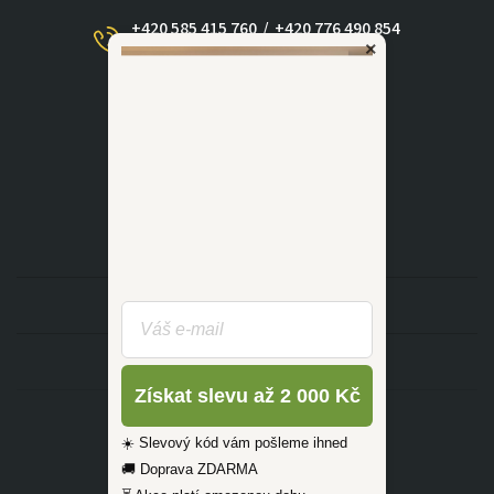
+420 585 415 760
/
+420 776 490 854
×
(Po - Ne 09:00-17:30)
dotazy@zlutahala.cz
KATEGORIE
INFORMACE
Získat slevu až 2 000 Kč
☀️ Slevový kód vám pošleme ihned
🚚 Doprava ZDARMA