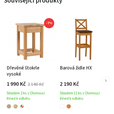
Související produkty
-7%
Dřevěné štokrle
Barová židle HX
vysoké
1 990
Kč
2 190
Kč
2 140
Kč
Skladem 2 ks v Olomouci
Skladem 11 ks v Olomouci
ihned k odběru
ihned k odběru