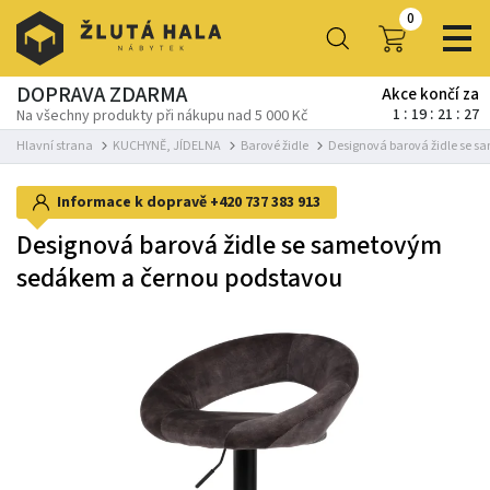
0
DOPRAVA ZDARMA
Akce končí za
1
19
21
27
Na všechny produkty při nákupu nad 5 000 Kč
Hlavní strana
KUCHYNĚ, JÍDELNA
Barové židle
Designová barová židle se 
Informace k dopravě
+420 737 383 913
Designová barová židle se sametovým
sedákem a černou podstavou