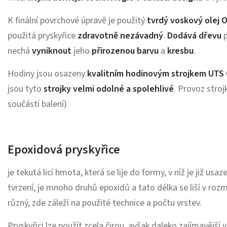
K finální povrchové úpravě je použitý
tvrdý voskový olej 
použitá pryskyřice
zdravotně nezávadný
.
Dodává
dřevu
p
nechá
vyniknout
jeho
přirozenou barvu
a
kresbu
.
Hodiny jsou osazeny
kvalitním hodinovým strojkem UTS
jsou tyto
strojky velmi odolné a spolehlivé
. Provoz strojk
součástí balení)
Epoxidová pryskyřice
je tekutá licí hmota, která se lije do formy, v níž je již us
tvrzení, je mnoho druhů epoxidů a tato délka se liší v roz
různý, zde záleží na použité technice a počtu vrstev.
Pryskyřici lze použít zcela čirou, avšak daleko zajímavější 