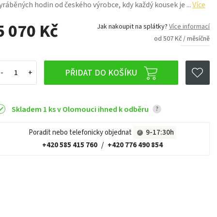
yráběných hodin od českého výrobce, kdy každý kousek je ...
Více
5 070 Kč
Jak nakoupit na splátky?
Více informací
od 507 Kč / měsíčně
PŘIDAT DO KOŠÍKU
Skladem 1 ks v Olomouci ihned k odběru
?
Poradit nebo telefonicky objednat
9-17:30h
+420 585 415 760
/
+420 776 490 854