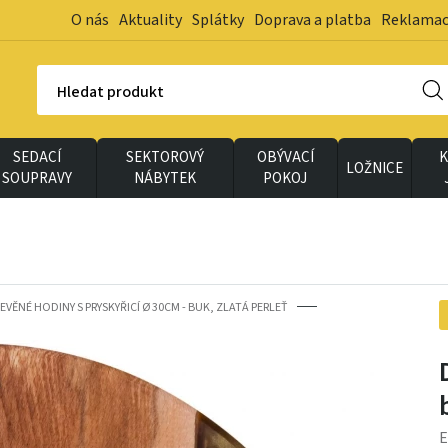
O nás
Aktuality
Splátky
Doprava a platba
Reklama
Hledat produkt
SEDACÍ
SEKTOROVÝ
OBÝVACÍ
K
LOŽNICE
SOUPRAVY
NÁBYTEK
POKOJ
EVĚNÉ HODINY S PRYSKYŘICÍ Ø 30CM - BUK, ZLATÁ PERLEŤ
E