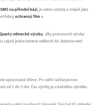
OSMO na přírodní bázi
, je velmi odolný a stejně jako
otřebný
ochranný film
a
 Quartz německé výroby
, díky preciznosti výroby
u zajistí jedna baterie velikosti AA. (baterie není
azené opracované dřevo. Po zalití začíná proces
mezí od 1 do 5 dní. Čas výroby je u každého výrobku
variantu nabízí možnost tónování. Existují tři základní