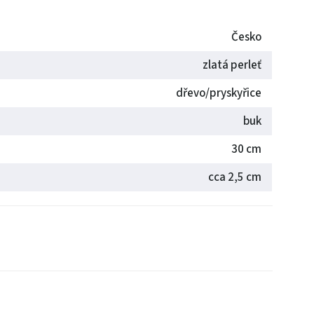
Česko
zlatá perleť
dřevo/pryskyřice
buk
30 cm
cca 2,5 cm