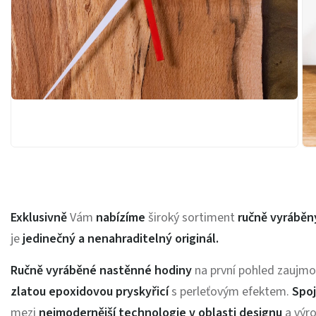
Exklusivně
Vám
nabízíme
široký sortiment
ručně vyráběn
je
jedinečný a nenahraditelný originál.
Ručně vyráběné
nastěnné hodiny
na první pohled zaujm
zlatou
epoxidovou pryskyřicí
s perleťovým efektem.
Spoj
mezi
nejmodernější technologie v oblasti designu
a výro