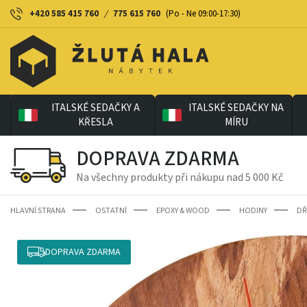
+420 585 415 760
/
775 615 760
(Po - Ne 09:00-17:30)
ITALSKÉ SEDAČKY A
ITALSKÉ SEDAČKY NA
KŘESLA
MÍRU
DOPRAVA ZDARMA
Na všechny produkty při nákupu nad 5 000 Kč
HLAVNÍ STRANA
OSTATNÍ
EPOXY & WOOD
HODINY
DŘ
DOPRAVA ZDARMA