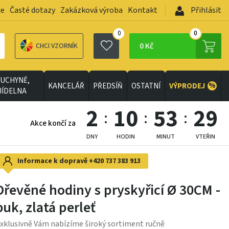
ce
Časté dotazy
Zakázková výroba
Kontakt
Přihlásit
0
0
0 Kč
CHCI VZORNÍK
UCHYNĚ,
%
KANCELÁŘ
PŘEDSÍŇ
OSTATNÍ
VÝPRODEJ
JÍDELNA
2
10
53
27
Akce končí za
DNY
HODIN
MINUT
VTEŘIN
Informace k dopravě
+420 737 383 913
Dřevěné hodiny s pryskyřicí Ø 30CM -
buk, zlatá perleť
xklusivně Vám nabízíme široký sortiment ručně