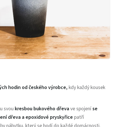
ých hodin od českého výrobce,
kdy každý kousek
ou svou
kresbou bukového dřeva
ve spojení
se
ení dřeva a epoxidové pryskyřice
patří
by nábytku, který se hodí do každé domácnosti.