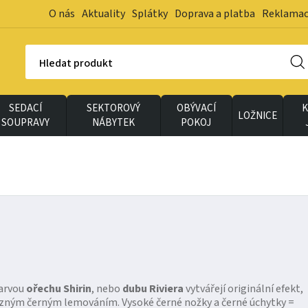
O nás
Aktuality
Splátky
Doprava a platba
Reklama
Hledat produkt
SEDACÍ
SEKTOROVÝ
OBÝVACÍ
K
LOŽNICE
SOUPRAVY
NÁBYTEK
POKOJ
barvou
ořechu Shirin
, nebo
dubu Riviera
vytvářejí originální efekt,
azným černým lemováním. Vysoké černé nožky a černé úchytky =