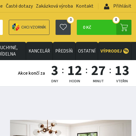
ce
Časté dotazy
Zakázková výroba
Kontakt
Přihlásit
0
0
0 Kč
CHCI VZORNÍK
UCHYNĚ,
%
KANCELÁŘ
PŘEDSÍŇ
OSTATNÍ
VÝPRODEJ
JÍDELNA
3
12
27
12
Akce končí za
DNY
HODIN
MINUT
VTEŘIN