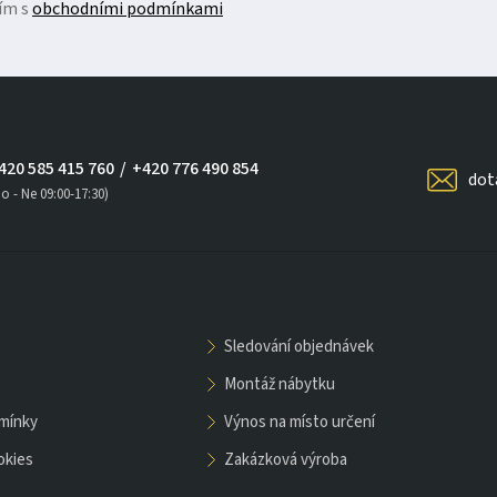
ím s
obchodními podmínkami
420 585 415 760
/
+420 776 490 854
dot
o - Ne 09:00-17:30)
sledování objednávek
montáž nábytku
dmínky
výnos na místo určení
okies
zakázková výroba