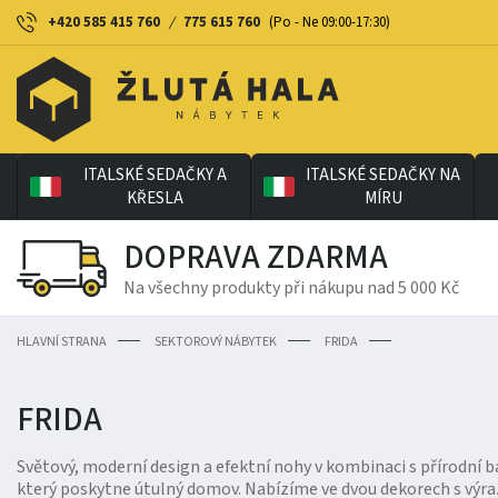
+420 585 415 760
/
775 615 760
(Po - Ne 09:00-17:30)
ITALSKÉ SEDAČKY A
ITALSKÉ SEDAČKY NA
KŘESLA
MÍRU
DOPRAVA ZDARMA
Na všechny produkty při nákupu nad 5 000 Kč
HLAVNÍ STRANA
SEKTOROVÝ NÁBYTEK
FRIDA
FRIDA
Světový, moderní design a efektní nohy v kombinaci s přírodní 
který poskytne útulný domov. Nabízíme ve dvou dekorech s výr