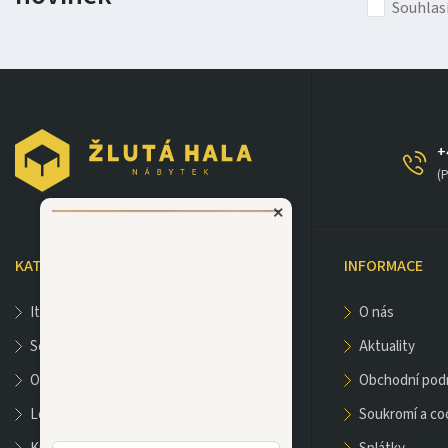
Souhlas
+
(P
×
KATEGORIE
INFORMACE
italské sedačky a křesla
o nás
sedací soupravy
aktuality
obývací pokoj
obchodní po
ložnice
soukromí a co