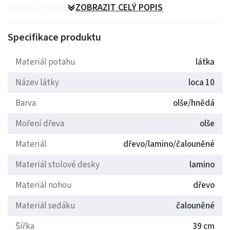
Výška jídelního stolu 77 cm.
ZOBRAZIT CELÝ POPIS
Specifikace produktu
Materiál potahu
látka
Název látky
loca 10
Barva
olše/hnědá
Moření dřeva
olše
Materiál
dřevo/lamino/čalouněné
Materiál stolové desky
lamino
Materiál nohou
dřevo
Materiál sedáku
čalouněné
Šířka
39 cm