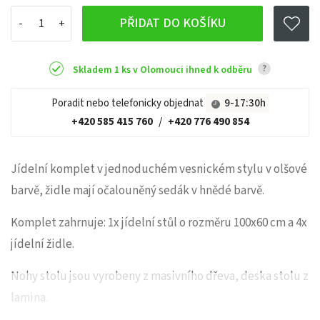
PŘIDAT DO KOŠÍKU
?
Skladem 1 ks v Olomouci ihned k odběru
Poradit nebo telefonicky objednat
9-17:30h
+420 585 415 760
/
+420 776 490 854
Jídelní komplet v jednoduchém vesnickém stylu v olšové
barvě, židle mají očalouněný sedák v hnědé barvě.
Komplet zahrnuje: 1x jídelní stůl o rozměru 100x60 cm a 4x
jídelní židle.
Nohy stolu jsou vyrobeny z masivního dřeva, deska stolu z
lamina.