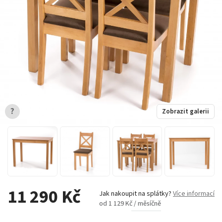
?
Zobrazit galerii
11 290 Kč
Jak nakoupit na splátky?
Více informací
od 1 129 Kč / měsíčně