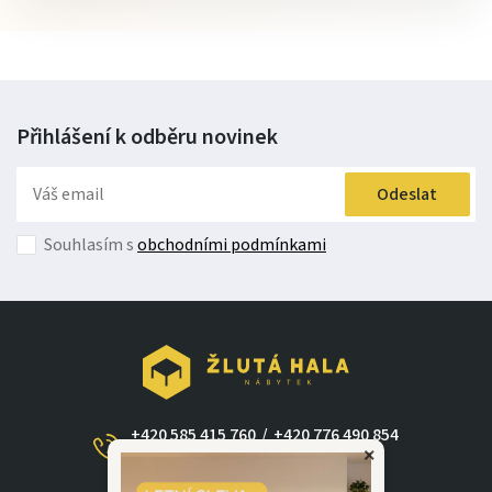
Přihlášení k odběru
novinek
Odeslat
Souhlasím s
obchodními podmínkami
+420 585 415 760
/
+420 776 490 854
×
(Po - Ne 09:00-17:30)