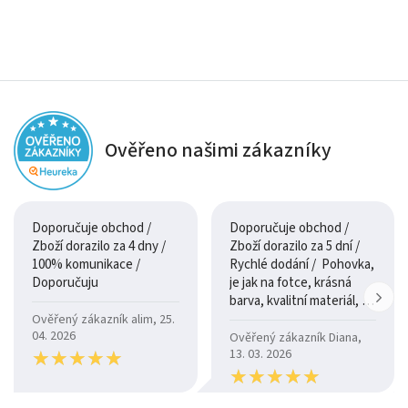
Ověřeno našimi zákazníky
Doporučuje obchod /
Doporučuje obchod /
Zboží dorazilo za 4 dny /
Zboží dorazilo za 5 dní /
100% komunikace /
Rychlé dodání / Pohovka,
Doporučuju
je jak na fotce, krásná
barva, kvalitní materiál, a
je moc pohodlná.
Ověřený zákazník alim, 25.
04. 2026
Ověřený zákazník Diana,
★
★
★
★
★
★
★
★
★
★
13. 03. 2026
★
★
★
★
★
★
★
★
★
★