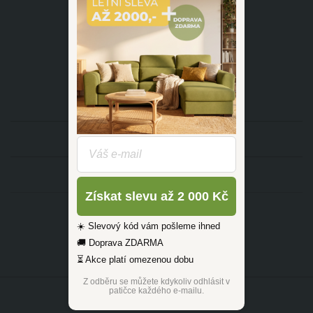
dotazy@zlutahala.cz
KATEGORIE
INFORMACE
Získat slevu až 2 000 Kč
☀️ Slevový kód vám pošleme ihned
🚚 Doprava ZDARMA
⏳ Akce platí omezenou dobu
Z odběru se můžete kdykoliv odhlásit v
patičce každého e-mailu.
©2026 ŽLUTÁ HALA