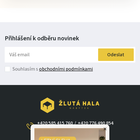
Přihlášení k odběru
novinek
Odeslat
Souhlasím s
obchodními podmínkami
+420 585 415 760
/
+420 776 490 854
×
(Po - Ne 09:00-17:30)