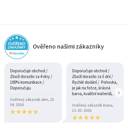
Ověřeno našimi zákazníky
Doporučuje obchod /
Doporučuje obchod /
Zboží dorazilo za 4 dny /
Zboží dorazilo za 5 dní /
100% komunikace /
Rychlé dodání / Pohovka,
Doporučuju
je jak na fotce, krásná
barva, kvalitní materiál, a
je moc pohodlná.
Ověřený zákazník alim, 25.
04. 2026
Ověřený zákazník Diana,
★
★
★
★
★
★
★
★
★
★
13. 03. 2026
★
★
★
★
★
★
★
★
★
★