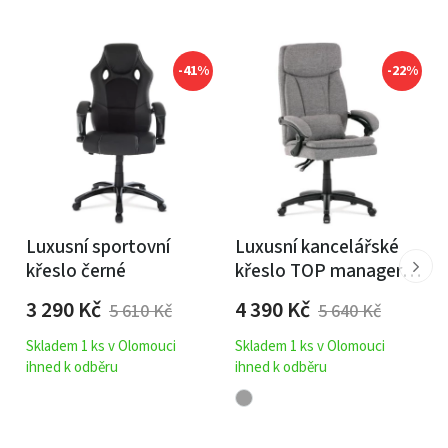
-41%
-22%
Luxusní sportovní
Luxusní kancelářské
křeslo černé
křeslo TOP manager
šedé
3 290
Kč
4 390
Kč
5 610
Kč
5 640
Kč
Skladem 1 ks v Olomouci
Skladem 1 ks v Olomouci
ihned k odběru
ihned k odběru