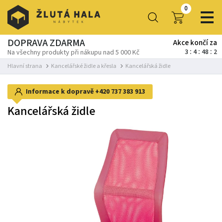
0
DOPRAVA ZDARMA
Akce končí za
3
4
48
1
Na všechny produkty při nákupu nad 5 000 Kč
Hlavní strana
Kancelářské židle a křesla
Kancelářská židle
Informace k dopravě
+420 737 383 913
Kancelářská židle
-23%