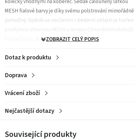
kolečky vhodnými na koberec. Sedák čalouněný látkou
MESH fialové barvy je díky svému polstrování mimořádně
pohodlný. Opěrák se zesílením v bederní oblasti je tvořen
prodyšnou síťovinou MESH a lemem čalouněným ekokůží
fialové barvy. Nosnost židle je až 80 kg.
ZOBRAZIT CELÝ POPIS
Dotaz k produktu
Doprava
Vrácení zboží
Nejčastější dotazy
Související produkty