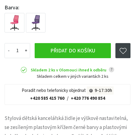
Barva:
PŘIDAT DO KOŠÍKU
?
Skladem 2 ks v Olomouci ihned k odběru
Skladem celkem v jiných variantách
2 ks
Poradit nebo telefonicky objednat
9-17:30h
+420 585 415 760
/
+420 776 490 854
Stylová dětská kancelářská židle je výškově nastavitelná,
se zesíleným plastovým křížem černé barvy a plastovými