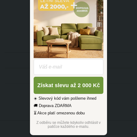
dotazy@zlutahala.cz
KATEGORIE
INFORMACE
Získat slevu až 2 000 Kč
☀️ Slevový kód vám pošleme ihned
🚚 Doprava ZDARMA
⏳ Akce platí omezenou dobu
Z odběru se můžete kdykoliv odhlásit v
patičce každého e-mailu.
©2026 ŽLUTÁ HALA