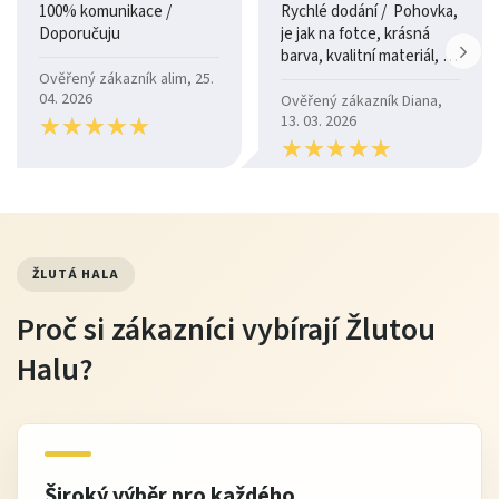
100% komunikace /
Rychlé dodání / Pohovka,
Doporučuju
je jak na fotce, krásná
barva, kvalitní materiál, a
je moc pohodlná.
Ověřený zákazník alim, 25.
04. 2026
Ověřený zákazník Diana,
★
★
★
★
★
★
★
★
★
★
13. 03. 2026
★
★
★
★
★
★
★
★
★
★
ŽLUTÁ HALA
Proč si zákazníci vybírají Žlutou
Halu?
Široký výběr pro každého