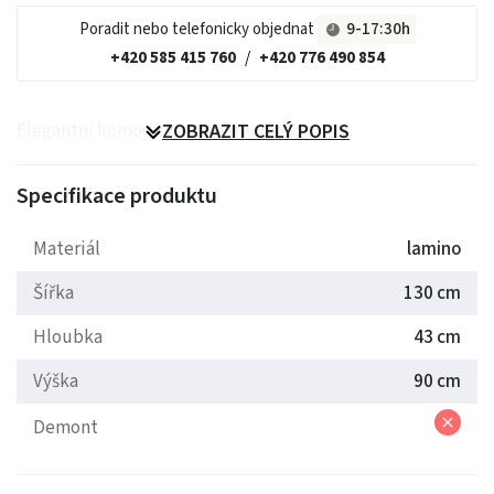
Poradit nebo telefonicky objednat
9-17:30h
+420 585 415 760
/
+420 776 490 854
Elegantní komoda ze systému Boss.
ZOBRAZIT CELÝ POPIS
Specifikace produktu
Materiál
lamino
Šířka
130 cm
Hloubka
43 cm
Výška
90 cm
Demont