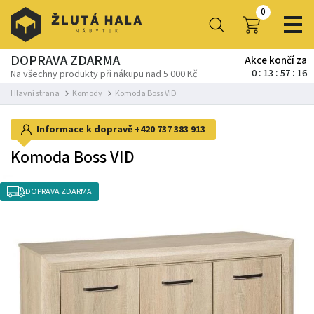
0
DOPRAVA ZDARMA
Akce končí za
0
13
57
16
Na všechny produkty při nákupu nad 5 000 Kč
Hlavní strana
Komody
Komoda Boss VID
Informace k dopravě
+420 737 383 913
Komoda Boss VID
DOPRAVA ZDARMA