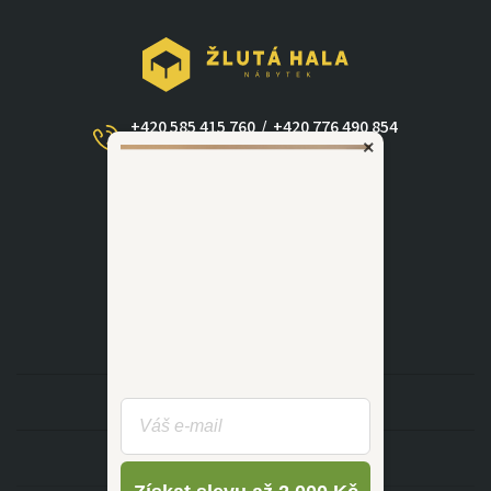
+420 585 415 760
/
+420 776 490 854
×
(Po - Ne 09:00-17:30)
dotazy@zlutahala.cz
KATEGORIE
INFORMACE