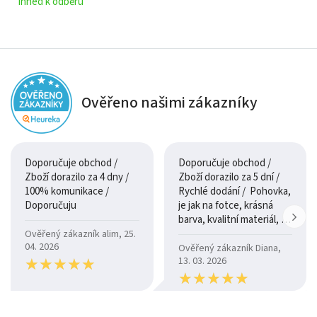
ihned k odběru
Ověřeno našimi zákazníky
Doporučuje obchod /
Doporučuje obchod /
Zboží dorazilo za 4 dny /
Zboží dorazilo za 5 dní /
100% komunikace /
Rychlé dodání / Pohovka,
Doporučuju
je jak na fotce, krásná
barva, kvalitní materiál, a
je moc pohodlná.
Ověřený zákazník alim, 25.
04. 2026
Ověřený zákazník Diana,
★
★
★
★
★
★
★
★
★
★
13. 03. 2026
★
★
★
★
★
★
★
★
★
★