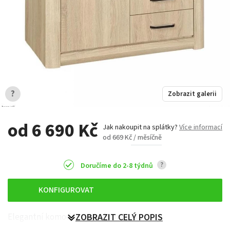
?
Zobrazit galerii
od 6 690 Kč
Jak nakoupit na splátky?
Více informací
od 669 Kč / měsíčně
?
Doručíme do 2-8 týdnů
KONFIGUROVAT
Elegantní komoda ze systému Boss.
ZOBRAZIT CELÝ POPIS