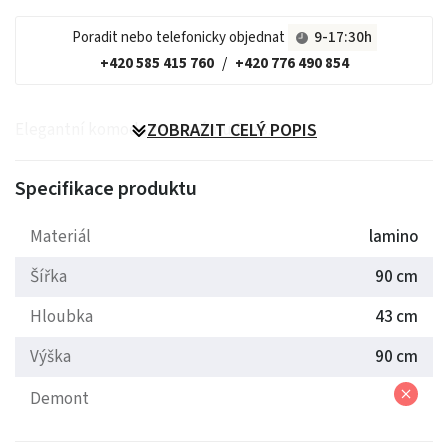
Poradit nebo telefonicky objednat
9-17:30h
+420 585 415 760
/
+420 776 490 854
Elegantní komoda ze systému Boss.
ZOBRAZIT CELÝ POPIS
Specifikace produktu
Materiál
lamino
Šířka
90 cm
Hloubka
43 cm
Výška
90 cm
Demont