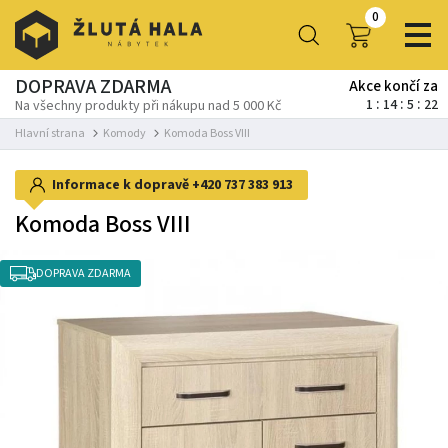
0
DOPRAVA ZDARMA
Akce končí za
1
14
5
21
Na všechny produkty při nákupu nad 5 000 Kč
Hlavní strana
Komody
Komoda Boss VIII
Informace k dopravě
+420 737 383 913
Komoda Boss VIII
DOPRAVA ZDARMA