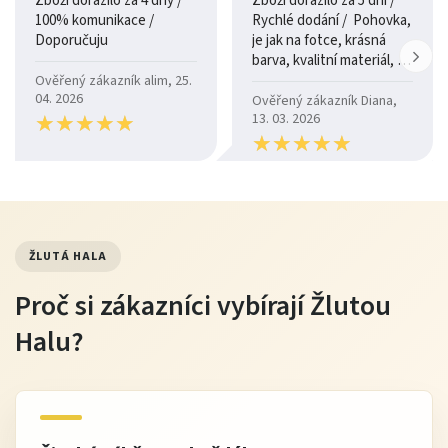
Zboží dorazilo za 4 dny /
Zboží dorazilo za 5 dní /
100% komunikace /
Rychlé dodání / Pohovka,
Doporučuju
je jak na fotce, krásná
barva, kvalitní materiál, a
je moc pohodlná.
Ověřený zákazník alim, 25.
04. 2026
Ověřený zákazník Diana,
★
★
★
★
★
★
★
★
★
★
13. 03. 2026
★
★
★
★
★
★
★
★
★
★
ŽLUTÁ HALA
Proč si zákazníci vybírají Žlutou
Halu?