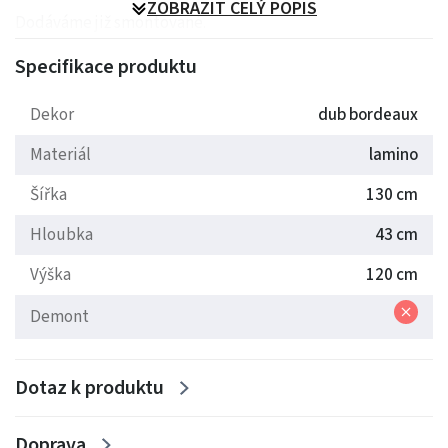
ZOBRAZIT CELÝ POPIS
Dodáváme již smontované.
Specifikace produktu
Barva: Dub bordeux
Dekor
dub bordeaux
Materiál
lamino
Šířka
130 cm
Hloubka
43 cm
Výška
120 cm
Demont
Dotaz k produktu
Doprava