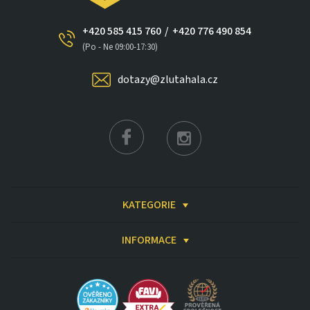
+420 585 415 760
/
+420 776 490 854
(Po - Ne 09:00-17:30)
dotazy@zlutahala.cz
×
KATEGORIE
INFORMACE
Získat slevu až 2 000 Kč
☀️ Slevový kód vám pošleme ihned
🚚 Doprava ZDARMA