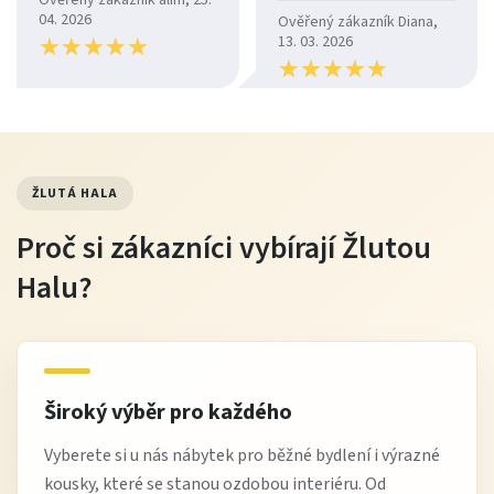
Ověřený zákazník alim, 25.
04. 2026
Ověřený zákazník Diana,
★
★
★
★
★
★
★
★
★
★
13. 03. 2026
★
★
★
★
★
★
★
★
★
★
ŽLUTÁ HALA
Proč si zákazníci vybírají Žlutou
Halu?
Široký výběr pro každého
Vyberete si u nás nábytek pro běžné bydlení i výrazné
kousky, které se stanou ozdobou interiéru. Od