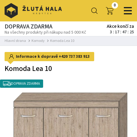
0
DOPRAVA ZDARMA
Akce končí za
3
17
47
24
Na všechny produkty při nákupu nad 5 000 Kč
Hlavní strana
Komody
Komoda Lea 10
Informace k dopravě
+420 737 383 913
Komoda Lea 10
DOPRAVA ZDARMA