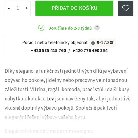
PŘIDAT DO KOŠÍKU
?
Doručíme do 2-8 týdnů
Poradit nebo telefonicky objednat
9-17:30h
+420 585 415 760
/
+420 776 490 854
Díky eleganci a funkčnosti jednotlivých dílů je vybavení
obývacího pokoje, jídelny nebo pracovny velni snadnou
záležitostí. Vitrína, regál, komoda, psací stůl i další kusy
nábytku z kolekce
Lea
jsou navrženy tak, aby i jednotlivě
vkusně doplnily výbavu pokojů. Společně pak tvoří
elegantní řešení výbavy vašeho bytu.
Elegantní komoda v moderním designu.