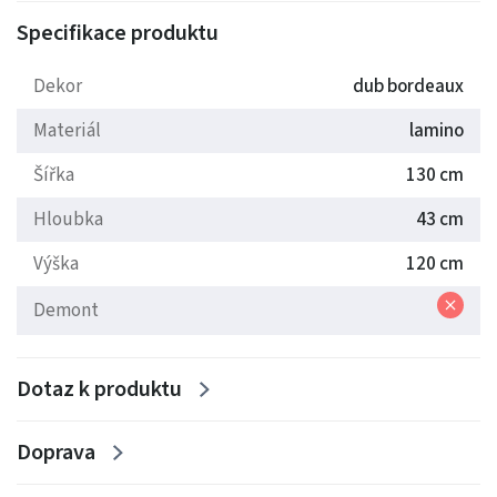
Specifikace produktu
Barva: Dub bordeux
Dekor
dub bordeaux
Materiál
lamino
Šířka
130 cm
Hloubka
43 cm
Výška
120 cm
Demont
Dotaz k produktu
Doprava