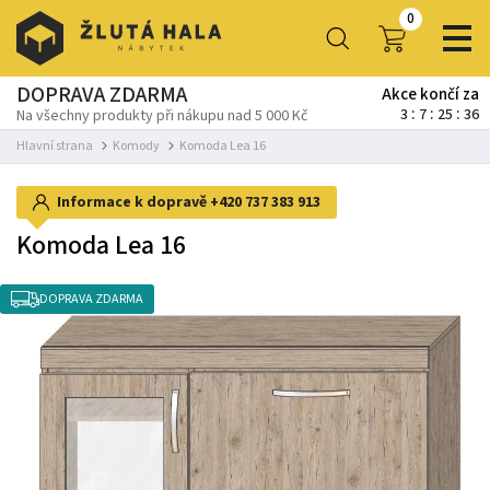
0
DOPRAVA ZDARMA
Akce končí za
3
7
25
36
Na všechny produkty při nákupu nad 5 000 Kč
Hlavní strana
Komody
Komoda Lea 16
Informace k dopravě
+420 737 383 913
Komoda Lea 16
DOPRAVA ZDARMA