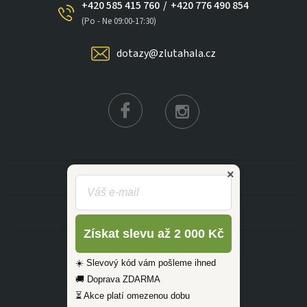
+420 585 415 760
/
+420 776 490 854
×
(Po - Ne 09:00-17:30)
dotazy@zlutahala.cz
KATEGORIE
INFORMACE
Získat slevu až 2 000 Kč
☀️ Slevový kód vám pošleme ihned
🚚 Doprava ZDARMA
⏳ Akce platí omezenou dobu