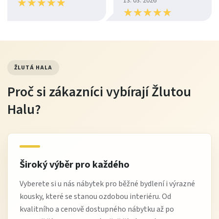
★
★
★
★
★
★
★
★
★
★
13. 03. 2026
★
★
★
★
★
★
★
★
★
★
ŽLUTÁ HALA
Proč si zákazníci vybírají Žlutou
Halu?
Široký výběr pro každého
Vyberete si u nás nábytek pro běžné bydlení i výrazné
kousky, které se stanou ozdobou interiéru. Od
kvalitního a cenově dostupného nábytku až po