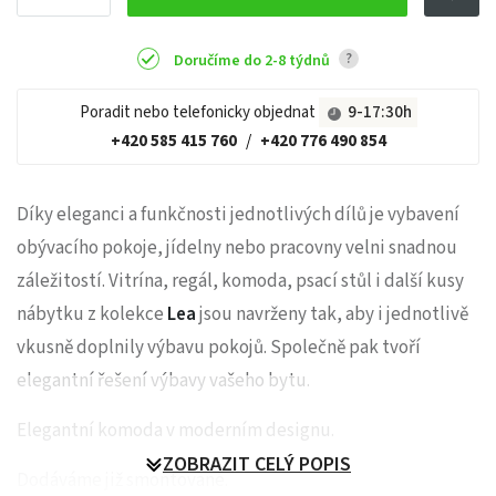
?
Doručíme do 2-8 týdnů
Poradit nebo telefonicky objednat
9-17:30h
+420 585 415 760
/
+420 776 490 854
Díky eleganci a funkčnosti jednotlivých dílů je vybavení
obývacího pokoje, jídelny nebo pracovny velni snadnou
záležitostí. Vitrína, regál, komoda, psací stůl i další kusy
nábytku z kolekce
Lea
jsou navrženy tak, aby i jednotlivě
vkusně doplnily výbavu pokojů. Společně pak tvoří
elegantní řešení výbavy vašeho bytu.
Elegantní komoda v moderním designu.
ZOBRAZIT CELÝ POPIS
Dodáváme již smontované.