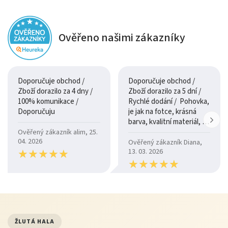
Ověřeno našimi zákazníky
Doporučuje obchod /
Doporučuje obchod /
Zboží dorazilo za 4 dny /
Zboží dorazilo za 5 dní /
100% komunikace /
Rychlé dodání / Pohovka,
Doporučuju
je jak na fotce, krásná
barva, kvalitní materiál, a
je moc pohodlná.
Ověřený zákazník alim, 25.
04. 2026
Ověřený zákazník Diana,
★
★
★
★
★
★
★
★
★
★
13. 03. 2026
★
★
★
★
★
★
★
★
★
★
ŽLUTÁ HALA