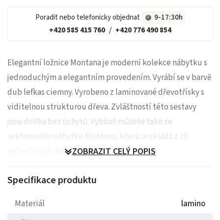
Poradit nebo telefonicky objednat
9-17:30h
+420 585 415 760
/
+420 776 490 854
Elegantní ložnice Montana je moderní kolekce nábytku s
jednoduchým a elegantním provedením. Vyrábí se v barvě
dub lefkas ciemny. Vyrobeno z laminované dřevotřísky s
viditelnou strukturou dřeva. Zvláštností této sestavy
jsou dvířka bez úchytů. Vybírat můžete také ze
sektorového nábytku Montana, která se skládá z 19
jednotlivých dílů.
ZOBRAZIT CELÝ POPIS
Specifikace produktu
Materiál
lamino