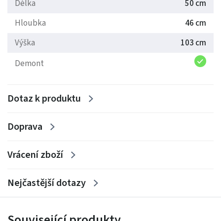
Délka
50 cm
Hloubka
46 cm
Výška
103 cm
Demont
Dotaz k produktu
Doprava
Vrácení zboží
Nejčastější dotazy
Související produkty