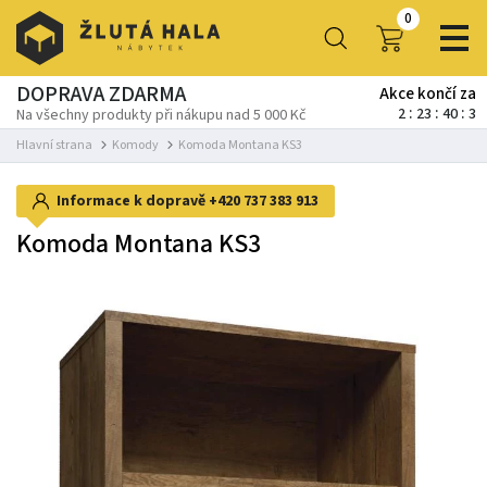
0
DOPRAVA ZDARMA
Akce končí za
2
23
40
2
Na všechny produkty při nákupu nad 5 000 Kč
Hlavní strana
Komody
Komoda Montana KS3
Informace k dopravě
+420 737 383 913
Komoda Montana KS3