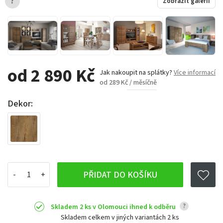
?
Zobrazit galerii
od 2 890 Kč
Jak nakoupit na splátky?
Více informací
od 289 Kč / měsíčně
Dekor:
PŘIDAT DO KOŠÍKU
?
Skladem 2 ks v Olomouci ihned k odběru
Skladem celkem v jiných variantách
2 ks