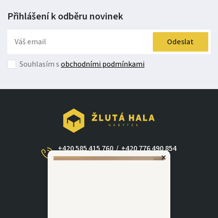
Přihlášení k odběru
novinek
Odeslat
Souhlasím s
obchodními podmínkami
+420 585 415 760
/
+420 776 490 854
×
(Po - Ne 09:00-17:30)
dotazy@zlutahala.cz