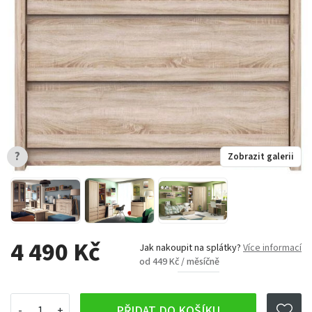
?
Zobrazit galerii
4 490 Kč
Jak nakoupit na splátky?
Více informací
od 449 Kč / měsíčně
PŘIDAT DO KOŠÍKU