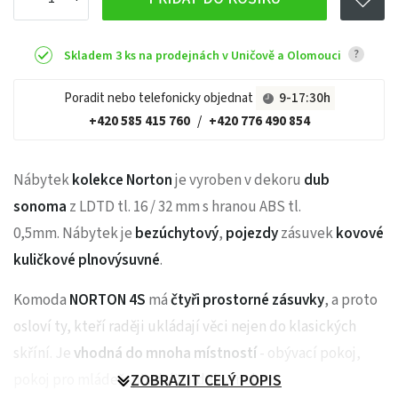
?
Skladem 3 ks na prodejnách v Uničově a Olomouci
Poradit nebo telefonicky objednat
9-17:30h
+420 585 415 760
/
+420 776 490 854
Nábytek
kolekce Norton
je vyroben v dekoru
dub
sonoma
z LDTD tl. 16 / 32 mm s hranou ABS tl.
0,5mm. Nábytek je
bezúchytový
,
pojezdy
zásuvek
kovové
kuličkové plnovýsuvné
.
Komoda
NORTON 4S
má
čtyři prostorné zásuvky
, a proto
osloví ty, kteří raději ukládají věci nejen do klasických
skříní. Je
vhodná do mnoha místností
- obývací pokoj,
pokoj pro mládež, předsíň, jídelna nebo
ZOBRAZIT CELÝ POPIS