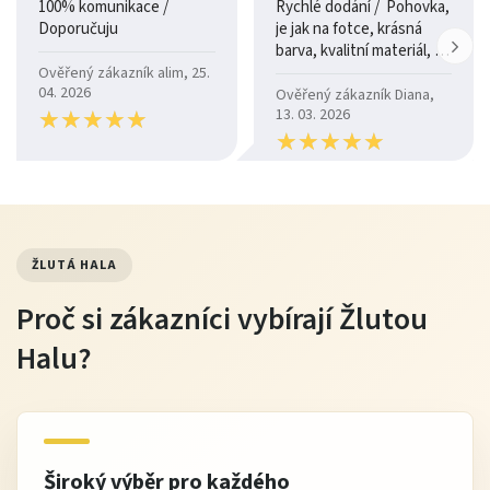
100% komunikace /
Rychlé dodání / Pohovka,
Doporučuju
je jak na fotce, krásná
barva, kvalitní materiál, a
je moc pohodlná.
Ověřený zákazník alim, 25.
04. 2026
Ověřený zákazník Diana,
★
★
★
★
★
★
★
★
★
★
13. 03. 2026
★
★
★
★
★
★
★
★
★
★
ŽLUTÁ HALA
Proč si zákazníci vybírají Žlutou
Halu?
Široký výběr pro každého