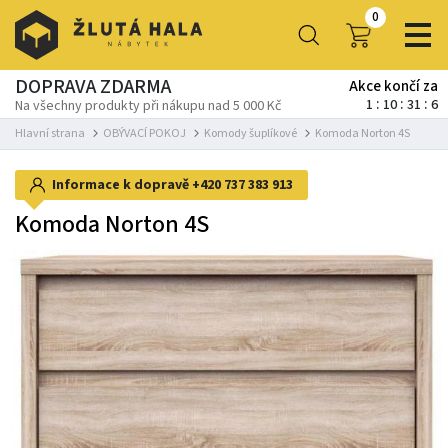
0
DOPRAVA ZDARMA
Akce končí za
1
10
31
5
Na všechny produkty při nákupu nad 5 000 Kč
Hlavní strana
OBÝVACÍ POKOJ
Komody šuplíkové
Komoda Norton 4S
Informace k dopravě
+420 737 383 913
Komoda Norton 4S