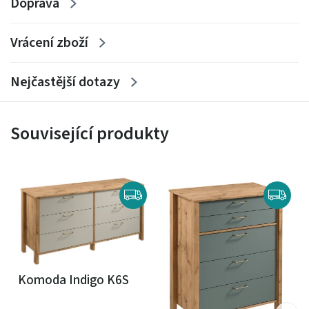
Doprava
- korpus z laminované dřevotřísky
- čela z laminované dřevotřísky
Vrácení zboží
- plnovýsuvná kuličková vedení
- nohy z plastu
Nejčastější dotazy
Nábytek dodáván v demontu
(neplatí pro vystavené
Související produkty
zboží)
Komoda Indigo K6S