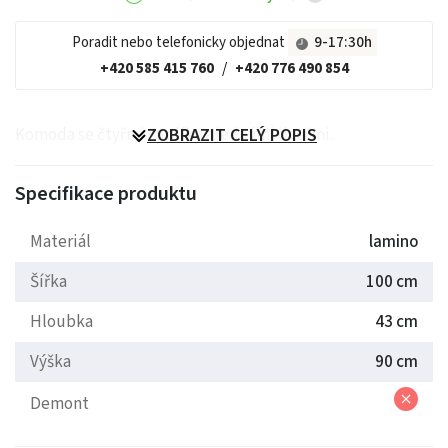
Poradit nebo telefonicky objednat
9-17:30h
+420 585 415 760
/
+420 776 490 854
Komoda se čtyřmi šuplíky a jednými dveřmi.
ZOBRAZIT CELÝ POPIS
Specifikace produktu
Materiál
lamino
Šířka
100 cm
Hloubka
43 cm
Výška
90 cm
Demont