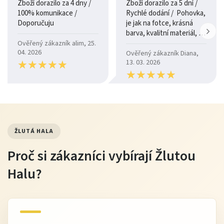
Zboží dorazilo za 4 dny /
Zboží dorazilo za 5 dní /
100% komunikace /
Rychlé dodání / Pohovka,
Doporučuju
je jak na fotce, krásná
barva, kvalitní materiál, a
je moc pohodlná.
Ověřený zákazník alim, 25.
04. 2026
Ověřený zákazník Diana,
★
★
★
★
★
★
★
★
★
★
13. 03. 2026
★
★
★
★
★
★
★
★
★
★
ŽLUTÁ HALA
Proč si zákazníci vybírají Žlutou
Halu?