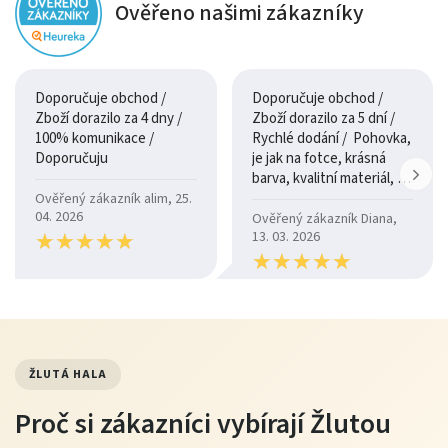
Ověřeno našimi zákazníky
Doporučuje obchod /
Doporučuje obchod /
Zboží dorazilo za 4 dny /
Zboží dorazilo za 5 dní /
100% komunikace /
Rychlé dodání / Pohovka,
Doporučuju
je jak na fotce, krásná
barva, kvalitní materiál, a
je moc pohodlná.
Ověřený zákazník alim, 25.
04. 2026
Ověřený zákazník Diana,
★
★
★
★
★
★
★
★
★
★
13. 03. 2026
★
★
★
★
★
★
★
★
★
★
ŽLUTÁ HALA
Proč si zákazníci vybírají Žlutou