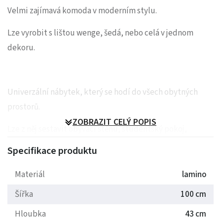
Velmi zajímavá komoda v moderním stylu.
Lze vyrobit s lištou wenge, šedá, nebo celá v jednom
dekoru.
Univerzální nábytek, který se hodí do všech obytných
prostorů.
ZOBRAZIT CELÝ POPIS
Lze z něj sestavit obývací stěnu, studentský pokoj,
jídelnu, pracovnu, nebo také předsíňovou stěnu.
Specifikace produktu
Nábytek se vyrábí z lamina 18mm,
výběr barevných
Materiál
lamino
dekorů.
Šířka
100 cm
Dodáváme smontované.
Hloubka
43 cm