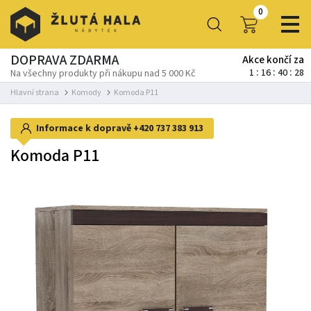
0
DOPRAVA ZDARMA
Akce končí za
1
16
40
26
Na všechny produkty při nákupu nad 5 000 Kč
Hlavní strana
Komody
Komoda P11
Informace k dopravě
+420 737 383 913
Komoda P11
-5%