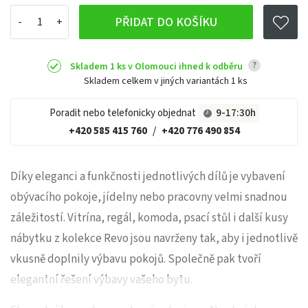
PŘIDAT DO KOŠÍKU
?
Skladem 1 ks v Olomouci ihned k odběru
Skladem celkem v jiných variantách
1 ks
Poradit nebo telefonicky objednat
9-17:30h
+420 585 415 760
/
+420 776 490 854
Díky eleganci a funkčnosti jednotlivých dílů je vybavení
obývacího pokoje, jídelny nebo pracovny velmi snadnou
záležitostí. Vitrína, regál, komoda, psací stůl i další kusy
nábytku z kolekce Revo jsou navrženy tak, aby i jednotlivě
vkusně doplnily výbavu pokojů. Společně pak tvoří
elegantní řešení výbavy vašeho bytu.