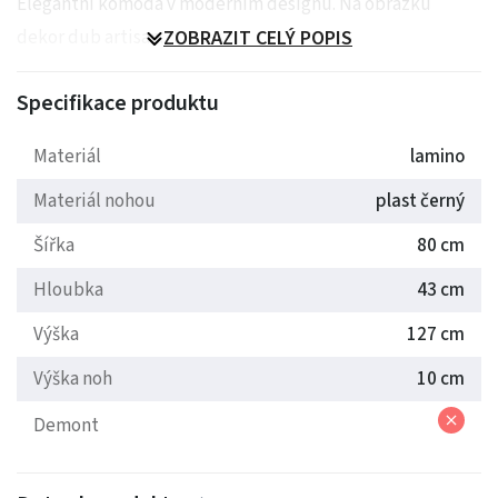
Elegantní komoda v moderním designu. Na obrázku
dekor dub artisan.
ZOBRAZIT CELÝ POPIS
Dodáváme již smontované.
Specifikace produktu
Materiál
lamino
Materiál nohou
plast černý
Šířka
80 cm
Hloubka
43 cm
Výška
127 cm
Výška noh
10 cm
Demont