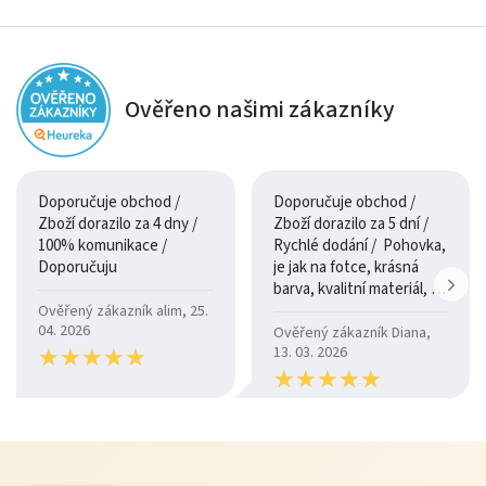
Ověřeno našimi zákazníky
Doporučuje obchod /
Doporučuje obchod /
Zboží dorazilo za 4 dny /
Zboží dorazilo za 5 dní /
100% komunikace /
Rychlé dodání / Pohovka,
Doporučuju
je jak na fotce, krásná
barva, kvalitní materiál, a
je moc pohodlná.
Ověřený zákazník alim, 25.
04. 2026
Ověřený zákazník Diana,
★
★
★
★
★
★
★
★
★
★
13. 03. 2026
★
★
★
★
★
★
★
★
★
★