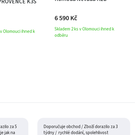
PROVENCE K3S
6 590
Kč
Skladem 2 ks v Olomouci ihned k
 v Olomouci ihned k
odběru
zilo za 5
Doporučuje obchod / Zboží dorazilo za 3
týdny / rychlé dodání, spolehlivost