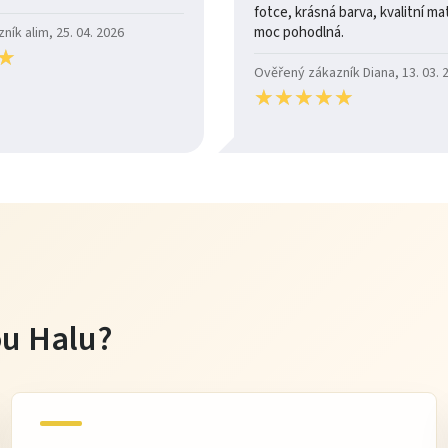
fotce, krásná barva, kvalitní mate
moc pohodlná.
ík alim, 25. 04. 2026
★
★
Ověřený zákazník Diana, 13. 03. 
★
★
★
★
★
★
★
★
★
★
tou Halu?