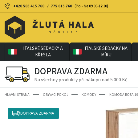
+420 585 415 760
/
775 615 760
(Po - Ne 09:00-17:30)
ITALSKÉ SEDAČKY A
ITALSKÉ SEDAČKY NA
KŘESLA
MÍRU
DOPRAVA ZDARMA
Na všechny produkty při nákupu nad 5 000 Kč
HLAVNÍ STRANA
OBÝVACÍ POKOJ
KOMODY
KOMODA ROSA 19
DOPRAVA ZDARMA