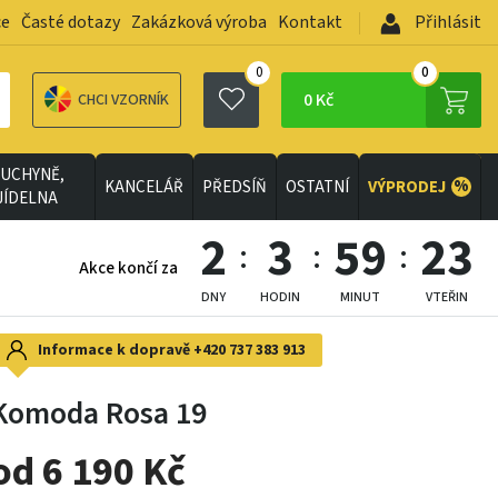
ce
Časté dotazy
Zakázková výroba
Kontakt
Přihlásit
0
0
0 Kč
CHCI VZORNÍK
UCHYNĚ,
%
KANCELÁŘ
PŘEDSÍŇ
OSTATNÍ
VÝPRODEJ
JÍDELNA
2
3
59
22
Akce končí za
DNY
HODIN
MINUT
VTEŘIN
Informace k dopravě
+420 737 383 913
Komoda Rosa 19
od 6 190 Kč