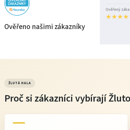
Ověřený zákazn
★
★
★
★
★
★
★
★
Ověřeno našimi zákazníky
ŽLUTÁ HALA
Proč si zákazníci vybírají Žlu