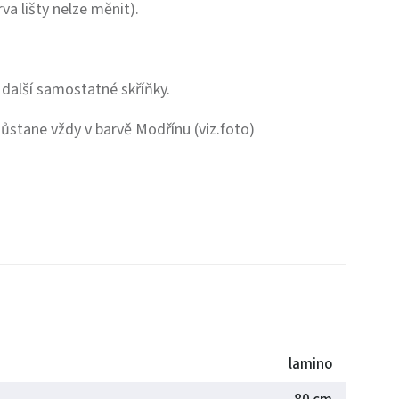
a lišty nelze měnit).
další samostatné skříňky.
zůstane vždy v barvě Modřínu (viz.foto)
lamino