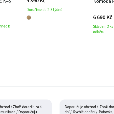
4 390
Kč
E K4S
Komoda 
Doručíme do 2-8 týdnů
6 690
Kč
ihned k
Skladem 3 ks
odběru
chod / Zboží dorazilo za 4
Doporučuje obchod / Zboží dora
dny / 100% komunikace / Doporučuju
dní / Rychlé dodání / Pohovka, je jak na