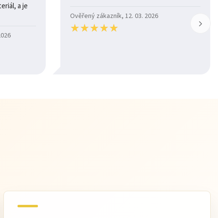
riál, a je
Ověřený zákazník, 12. 03. 2026
★
★
★
★
★
★
★
★
★
★
2026