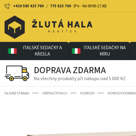
+420 585 415 760
/
775 615 760
(Po - Ne 09:00-17:30)
ITALSKÉ SEDAČKY A
ITALSKÉ SEDAČKY NA
KŘESLA
MÍRU
DOPRAVA ZDARMA
Na všechny produkty při nákupu nad 5 000 Kč
HLAVNÍ STRANA
OBÝVACÍ POKOJ
KOMODY
KOMODY KOMBIN