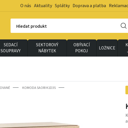
O nás
Aktuality
Splátky
Doprava a platba
Reklama
Hledat produkt
SEDACÍ
SEKTOROVÝ
OBÝVACÍ
K
LOŽNICE
SOUPRAVY
NÁBYTEK
POKOJ
OVANÉ
KOMODA SAORI K1D3S
K
a