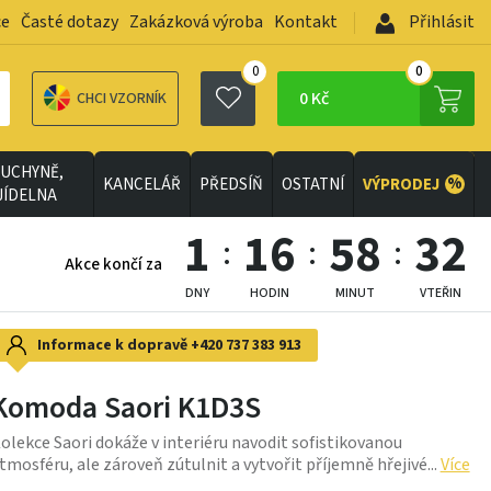
ce
Časté dotazy
Zakázková výroba
Kontakt
Přihlásit
0
0
0 Kč
CHCI VZORNÍK
UCHYNĚ,
%
KANCELÁŘ
PŘEDSÍŇ
OSTATNÍ
VÝPRODEJ
JÍDELNA
1
16
58
29
Akce končí za
DNY
HODIN
MINUT
VTEŘIN
Informace k dopravě
+420 737 383 913
Komoda Saori K1D3S
olekce Saori dokáže v interiéru navodit sofistikovanou
tmosféru, ale zároveň zútulnit a vytvořit příjemně hřejivé...
Více