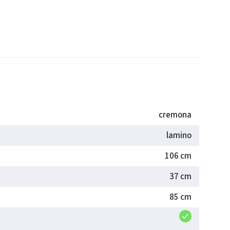
cremona
lamino
106 cm
37 cm
85 cm