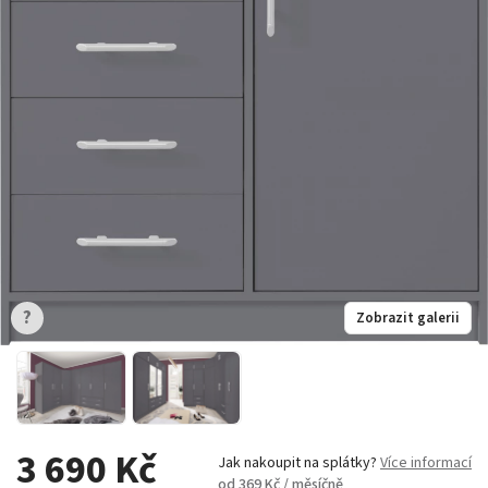
?
Zobrazit galerii
3 690 Kč
Jak nakoupit na splátky?
Více informací
od 369 Kč / měsíčně