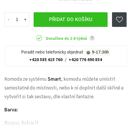
PŘIDAT DO KOŠÍKU
?
Doručíme do 2-8 týdnů
Poradit nebo telefonicky objednat
9-17:30h
+420 585 415 760
/
+420 776 490 854
Komoda ze systému
Smart
, komodu můžete umístit
samostatně do místnosti, nebo k ní doplnit další skříně a
vytvořit si tak sestavu, dle vlastní fantazie.
Barva:
Korpus: Antracit