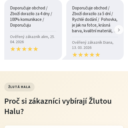
Doporučuje obchod /
Doporučuje obchod /
Zboží dorazilo za 4 dny /
Zboží dorazilo za 5 dní /
100% komunikace /
Rychlé dodání / Pohovka,
Doporučuju
je jak na fotce, krásná
barva, kvalitní materiál, a
je moc pohodlná.
Ověřený zákazník alim, 25.
04. 2026
Ověřený zákazník Diana,
★
★
★
★
★
★
★
★
★
★
13. 03. 2026
★
★
★
★
★
★
★
★
★
★
ŽLUTÁ HALA
Proč si zákazníci vybírají Žlutou
Halu?