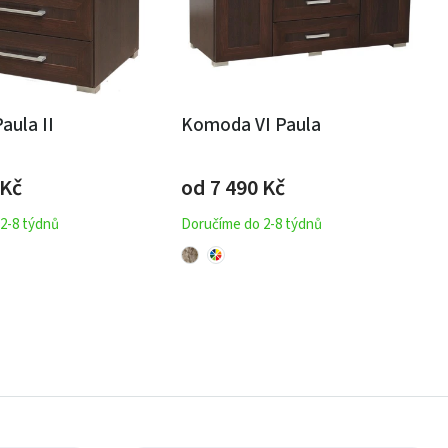
ula II
Komoda VI Paula
Kč
od 7 490
Kč
2-8 týdnů
Doručíme do 2-8 týdnů