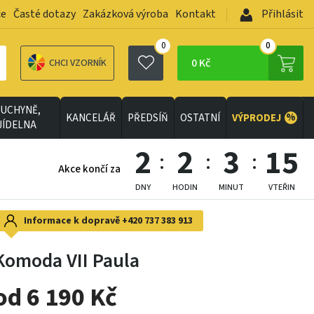
ce
Časté dotazy
Zakázková výroba
Kontakt
Přihlásit
0
0
0 Kč
CHCI VZORNÍK
UCHYNĚ,
%
KANCELÁŘ
PŘEDSÍŇ
OSTATNÍ
VÝPRODEJ
JÍDELNA
2
2
3
13
Akce končí za
DNY
HODIN
MINUT
VTEŘIN
Informace k dopravě
+420 737 383 913
Komoda VII Paula
od 6 190 Kč