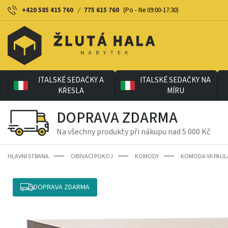
+420 585 415 760
/
775 615 760
(Po - Ne 09:00-17:30)
ITALSKÉ SEDAČKY A
ITALSKÉ SEDAČKY NA
KŘESLA
MÍRU
DOPRAVA ZDARMA
Na všechny produkty při nákupu nad 5 000 Kč
HLAVNÍ STRANA
OBÝVACÍ POKOJ
KOMODY
KOMODA VII PAUL
DOPRAVA ZDARMA