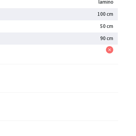
lamino
100 cm
50 cm
90 cm