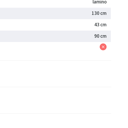
lamino
130 cm
43 cm
90 cm