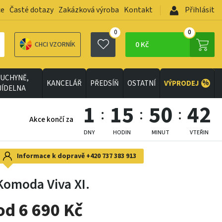
ce
Časté dotazy
Zakázková výroba
Kontakt
Přihlásit
0
0
0 Kč
CHCI VZORNÍK
UCHYNĚ,
%
KANCELÁŘ
PŘEDSÍŇ
OSTATNÍ
VÝPRODEJ
JÍDELNA
1
15
50
40
Akce končí za
DNY
HODIN
MINUT
VTEŘIN
Informace k dopravě
+420 737 383 913
Komoda Viva XI.
od 6 690 Kč