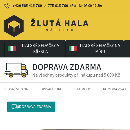
+420 585 415 760
/
775 615 760
(Po - Ne 09:00-17:30)
ITALSKÉ SEDAČKY A
ITALSKÉ SEDAČKY NA
KŘESLA
MÍRU
DOPRAVA ZDARMA
Na všechny produkty při nákupu nad 5 000 Kč
HLAVNÍ STRANA
OBÝVACÍ POKOJ
KOMODY
KOMODA VIVA XI.
DOPRAVA ZDARMA