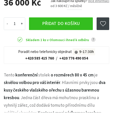
36 000 Kč
Jak nakoupit na splátky?
Více informací
od 3 600 Kč / měsíčně
PŘIDAT DO KOŠÍKU
?
Skladem 1 ks v Olomouci ihned k odběru
Poradit nebo telefonicky objednat
9-17:30h
+420 585 415 760
/
+420 776 490 854
Tento
konferenční
stolek
o rozměrech 80 x 45 cm
je
skvělou volbou pro váš interiér
. Hlavními prvky jsou
dva
kusy českého vlašského ořechu s úžasnou barevnou
kresbou
. Jedna část dřeva má mohutnou prasklinu a
vyhnilý zářez, což dodává tomuto přírodnímu dílu