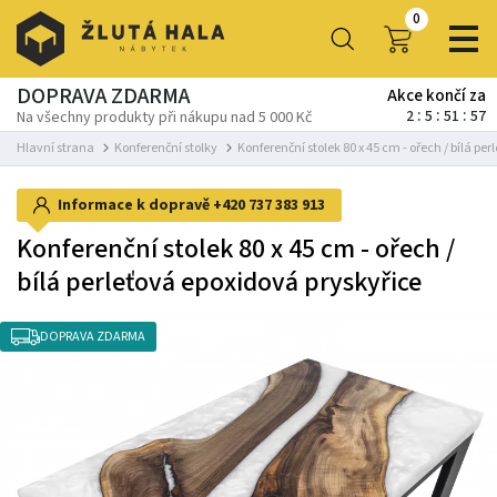
0
DOPRAVA ZDARMA
Akce končí za
2
5
51
56
Na všechny produkty při nákupu nad 5 000 Kč
Hlavní strana
Konferenční stolky
Konferenční stolek 80 x 45 cm - ořech / bílá pe
Informace k dopravě
+420 737 383 913
Konferenční stolek 80 x 45 cm - ořech /
bílá perleťová epoxidová pryskyřice
DOPRAVA ZDARMA