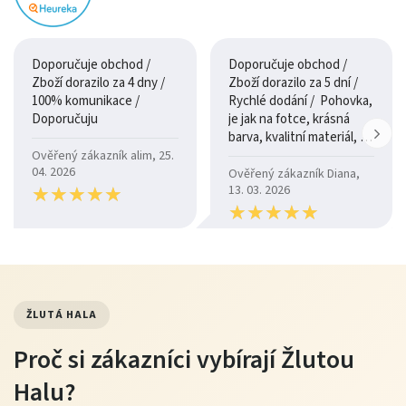
nekladou), samotná výroba pak může trvat více jak měcíc.
Doporučuje obchod /
Doporučuje obchod /
Zboží dorazilo za 4 dny /
Zboží dorazilo za 5 dní /
Finální vytvrzení nastává zhruba po dvou až třech
100% komunikace /
Rychlé dodání / Pohovka,
Doporučuju
je jak na fotce, krásná
týdnech, po této době pryskyřice získá vlastnosti, které ji
barva, kvalitní materiál, a
dovolují obrábět a brousit jako dřevo.
je moc pohodlná.
Ověřený zákazník alim, 25.
04. 2026
Ověřený zákazník Diana,
★
★
★
★
★
★
★
★
★
★
13. 03. 2026
Pro výrobu je vždy použita (po vytvrzení) zdravotně
★
★
★
★
★
★
★
★
★
★
nezávadná pryskyřice s certifikátem ZÚ. (ke stažení v
záložce Dokumenty k produktu)
ŽLUTÁ HALA
Proč si zákazníci vybírají Žlutou
Halu?