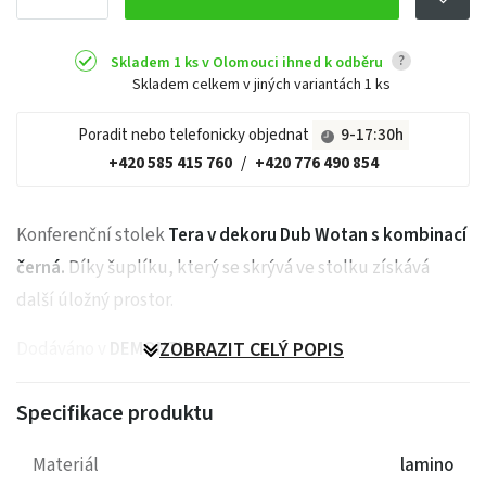
?
Skladem 1 ks v Olomouci ihned k odběru
Skladem celkem v jiných variantách
1 ks
Poradit nebo telefonicky objednat
9-17:30h
+420 585 415 760
/
+420 776 490 854
Konferenční stolek
Tera v dekoru Dub Wotan s kombinací
černá.
Díky šuplíku, který se skrývá ve stolku získává
další úložný prostor.
Dodáváno v
DEMONTU.
ZOBRAZIT CELÝ POPIS
Specifikace produktu
Materiál
lamino