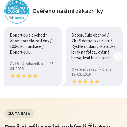
Ověřeno našimi zákazníky
Doporučuje obchod /
Doporučuje obchod /
Zboží dorazilo za 4 dny /
Zboží dorazilo za 5 dní /
100% komunikace /
Rychlé dodání / Pohovka,
Doporučuju
je jak na fotce, krásná
barva, kvalitní materiál, a
je moc pohodlná.
Ověřený zákazník alim, 25.
04. 2026
Ověřený zákazník Diana,
★
★
★
★
★
★
★
★
★
★
13. 03. 2026
★
★
★
★
★
★
★
★
★
★
ŽLUTÁ HALA