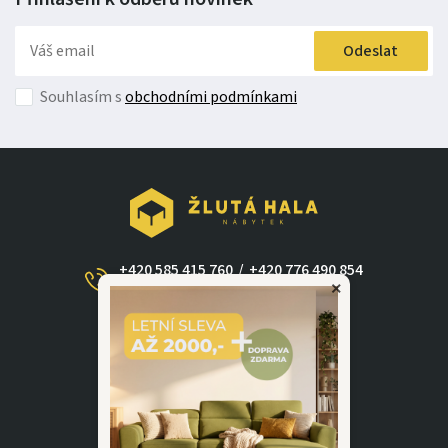
Odeslat
Souhlasím s
obchodními podmínkami
+420 585 415 760
/
+420 776 490 854
×
(Po - Ne 09:00-17:30)
dotazy@zlutahala.cz