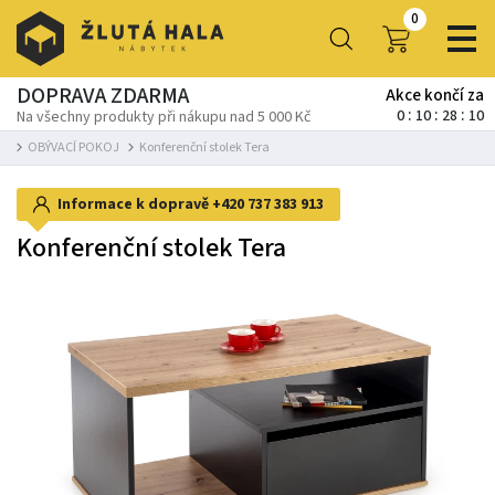
0
DOPRAVA ZDARMA
Akce končí za
0
10
28
10
Na všechny produkty při nákupu nad 5 000 Kč
OBÝVACÍ POKOJ
Konferenční stolek Tera
Informace k dopravě
+420 737 383 913
Konferenční stolek Tera
-6%