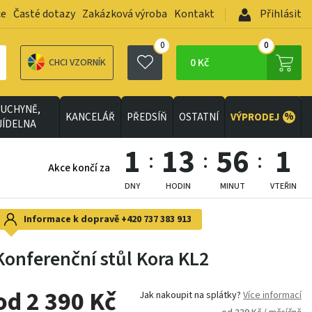
ce
Časté dotazy
Zakázková výroba
Kontakt
Přihlásit
0
0
0 Kč
CHCI VZORNÍK
UCHYNĚ,
%
KANCELÁŘ
PŘEDSÍŇ
OSTATNÍ
VÝPRODEJ
JÍDELNA
1
13
55
59
Akce končí za
DNY
HODIN
MINUT
VTEŘIN
Informace k dopravě
+420 737 383 913
Konferenční stůl Kora KL2
od 2 390 Kč
Jak nakoupit na splátky?
Více informací