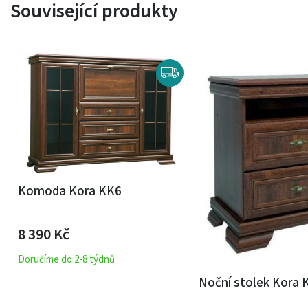
Související produkty
Komoda Kora KK6
8 390
Kč
Doručíme do 2-8 týdnů
Noční stolek Kora 