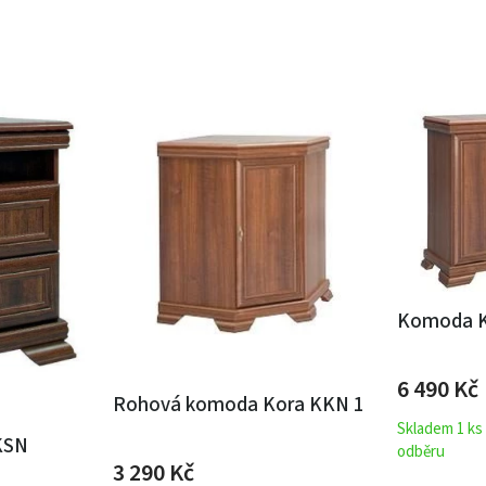
Komoda K
6 490
Kč
Rohová komoda Kora KKN 1
Skladem 1 ks
KSN
odběru
3 290
Kč