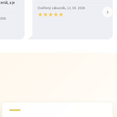
riál, a je
Ověřený zákazník, 12. 03. 2026
★
★
★
★
★
★
★
★
★
★
2026