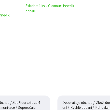
Skladem 1 ks v Olomouci ihned k
odběru
ihned k
chod / Zboží dorazilo za 4
Doporučuje obchod / Zboží dora
dny / 100% komunikace / Doporučuju
dní / Rychlé dodání / Pohovka, je jak na