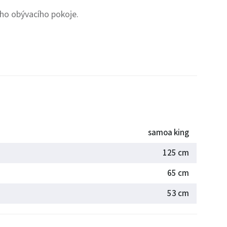
ho obývacího pokoje.
samoa king
125 cm
65 cm
53 cm