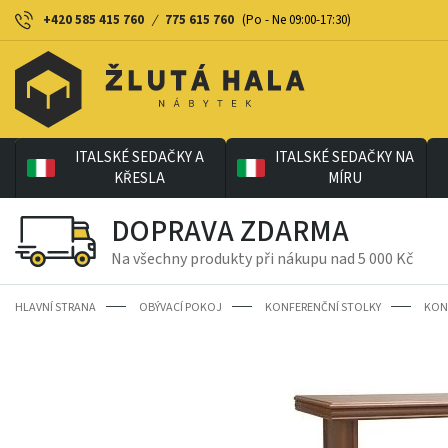
+420 585 415 760
/
775 615 760
(Po - Ne 09:00-17:30)
ITALSKÉ SEDAČKY A
ITALSKÉ SEDAČKY NA
KŘESLA
MÍRU
DOPRAVA ZDARMA
Na všechny produkty při nákupu nad 5 000 Kč
HLAVNÍ STRANA
OBÝVACÍ POKOJ
KONFERENČNÍ STOLKY
KON