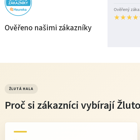
Ověřený zákazn
★
★
★
★
★
★
★
★
Ověřeno našimi zákazníky
ŽLUTÁ HALA
Proč si zákazníci vybírají Žlu