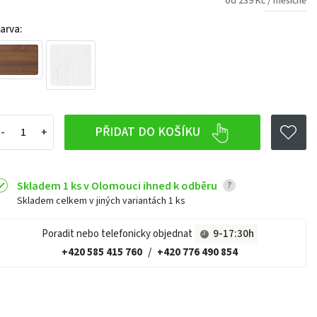
od 239 Kč / měsíčně
arva:
PŘIDAT DO KOŠÍKU
Skladem 1 ks v Olomouci ihned k odběru
?
Skladem celkem v jiných variantách
1 ks
Poradit nebo telefonicky objednat
9-17:30h
+420 585 415 760
/
+420 776 490 854