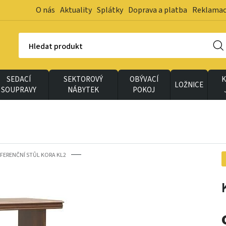
O nás
Aktuality
Splátky
Doprava a platba
Reklama
Hledat produkt
SEDACÍ
SEKTOROVÝ
OBÝVACÍ
K
LOŽNICE
SOUPRAVY
NÁBYTEK
POKOJ
FERENČNÍ STŮL KORA KL2