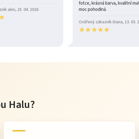
fotce, krásná barva, kvalitní mate
moc pohodlná.
ík alim, 25. 04. 2026
★
★
Ověřený zákazník Diana, 13. 03. 
★
★
★
★
★
★
★
★
★
★
tou Halu?