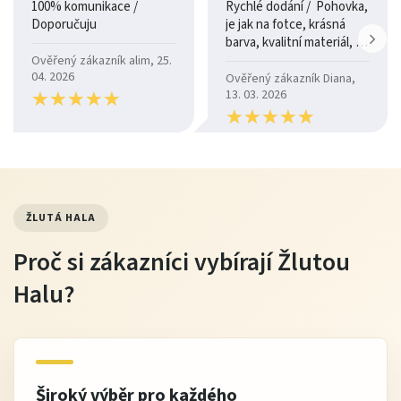
100% komunikace /
Rychlé dodání / Pohovka,
Doporučuju
je jak na fotce, krásná
barva, kvalitní materiál, a
je moc pohodlná.
Ověřený zákazník alim, 25.
04. 2026
Ověřený zákazník Diana,
★
★
★
★
★
★
★
★
★
★
13. 03. 2026
★
★
★
★
★
★
★
★
★
★
ŽLUTÁ HALA
Proč si zákazníci vybírají Žlutou
Halu?
Široký výběr pro každého