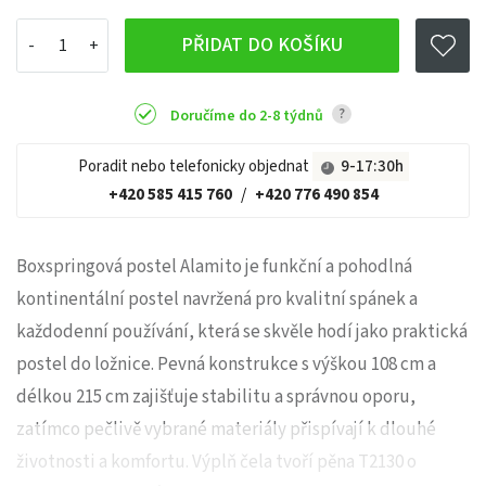
PŘIDAT DO KOŠÍKU
?
Doručíme do 2-8 týdnů
Poradit nebo telefonicky objednat
9-17:30h
+420 585 415 760
/
+420 776 490 854
Boxspringová postel Alamito je funkční a pohodlná
kontinentální postel navržená pro kvalitní spánek a
každodenní používání, která se skvěle hodí jako praktická
postel do ložnice. Pevná konstrukce s výškou 108 cm a
délkou 215 cm zajišťuje stabilitu a správnou oporu,
zatímco pečlivě vybrané materiály přispívají k dlouhé
životnosti a komfortu. Výplň čela tvoří pěna T2130 o