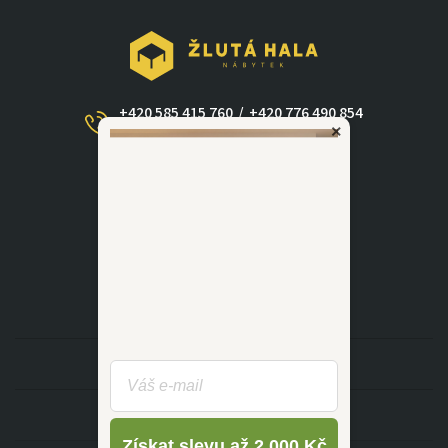
+420 585 415 760
/
+420 776 490 854
×
(Po - Ne 09:00-17:30)
dotazy@zlutahala.cz
KATEGORIE
INFORMACE
Získat slevu až 2 000 Kč