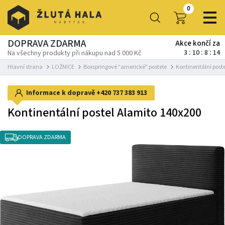
0
DOPRAVA ZDARMA
Akce končí za
3
10
8
14
Na všechny produkty při nákupu nad 5 000 Kč
Hlavní strana
LOŽNICE
Boxspringové "americké" postele
Kontinentální post
Informace k dopravě
+420 737 383 913
Kontinentální postel Alamito 140x200
DOPRAVA ZDARMA