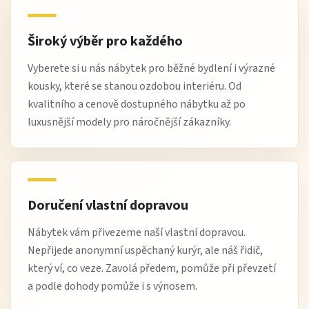
postelí VENETA
.
Široký výběr pro každého
Vyberete si u nás nábytek pro běžné bydlení i výrazné
Vlastnosti:
kousky, které se stanou ozdobou interiéru. Od
kvalitního a cenově dostupného nábytku až po
Elektricky nastavitelný rám se dvěma dálkovými
luxusnější modely pro náročnější zákazníky.
ovladači
Postel dostupná ve čtyřech
velikostech: 200x90/140/160 a 180 cm
Čalouněná zadní část nábytku
Doručení vlastní dopravou
Vybavená bonelovou matrací, taštičkovou matrací a
Nábytek vám přivezeme naší vlastní dopravou.
vrchní matrací - topper.
Nepřijede anonymní uspěchaný kurýr, ale náš řidič,
Topper je zajištěn hedvábným potahem, který lze
který ví, co veze. Zavolá předem, pomůže při převzetí
sejmout pomocí zipu a je pratelný
a podle dohody pomůže i s výnosem.
Hlavní matrace tvrdosti H3