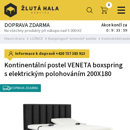
0
DOPRAVA ZDARMA
Akce končí za
0
9
33
58
Na všechny produkty při nákupu nad 5 000 Kč
Hlavní strana
LOŽNICE
Boxspringové "americké" postele
Kontinentální post
Informace k dopravě
+420 737 383 913
Kontinentální postel VENETA boxspring
s elektrickým polohováním 200X180
DOPRAVA ZDARMA