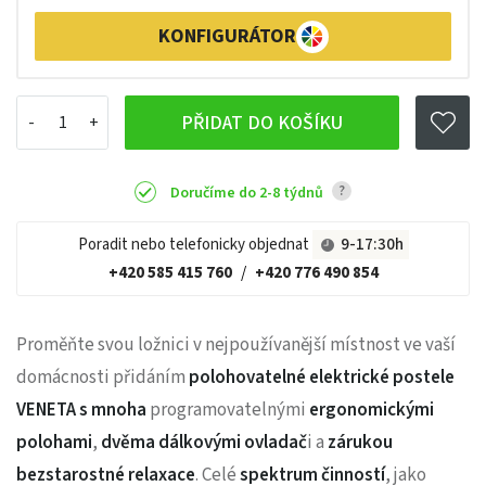
KONFIGURÁTOR
PŘIDAT DO KOŠÍKU
?
Doručíme do 2-8 týdnů
Poradit nebo telefonicky objednat
9-17:30h
+420 585 415 760
/
+420 776 490 854
Proměňte svou ložnici v nejpoužívanější místnost ve vaší
domácnosti přidáním
polohovatelné elektrické postele
VENETA
s mnoha
programovatelnými
ergonomickými
polohami
,
dvěma dálkovými ovladač
i a
zárukou
bezstarostné relaxace
. Celé
spektrum činností
, jako