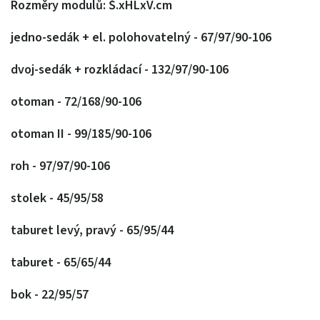
Rozměry modulů: Š.xHLxV.cm
jedno-sedák + el. polohovatelný - 67/97/90-106
dvoj-sedák + rozkládací - 132/97/90-106
otoman - 72/168/90-106
otoman II - 99/185/90-106
roh - 97/97/90-106
stolek - 45/95/58
taburet levý, pravý - 65/95/44
taburet - 65/65/44
bok - 22/95/57