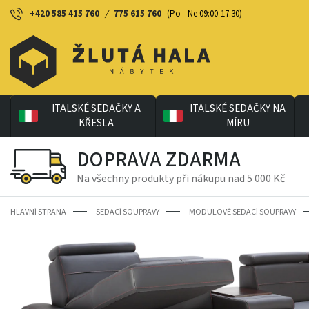
+420 585 415 760
/
775 615 760
(Po - Ne 09:00-17:30)
ITALSKÉ SEDAČKY A
ITALSKÉ SEDAČKY NA
KŘESLA
MÍRU
DOPRAVA ZDARMA
Na všechny produkty při nákupu nad 5 000 Kč
HLAVNÍ STRANA
SEDACÍ SOUPRAVY
MODULOVÉ SEDACÍ SOUPRAVY