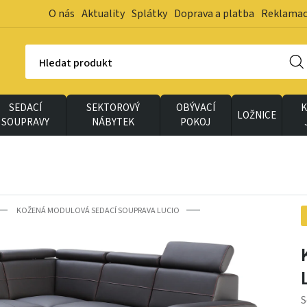
O nás
Aktuality
Splátky
Doprava a platba
Reklama
Hledat produkt
SEDACÍ
SEKTOROVÝ
OBÝVACÍ
K
LOŽNICE
SOUPRAVY
NÁBYTEK
POKOJ
KOŽENÁ MODULOVÁ SEDACÍ SOUPRAVA LUCIO
S