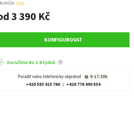
kokůže.
Více
od 3 390 Kč
KONFIGUROVAT
Doručíme do 2-8 týdnů
?
Poradit nebo telefonicky objednat
9-17:30h
+420 585 415 760
/
+420 776 490 854