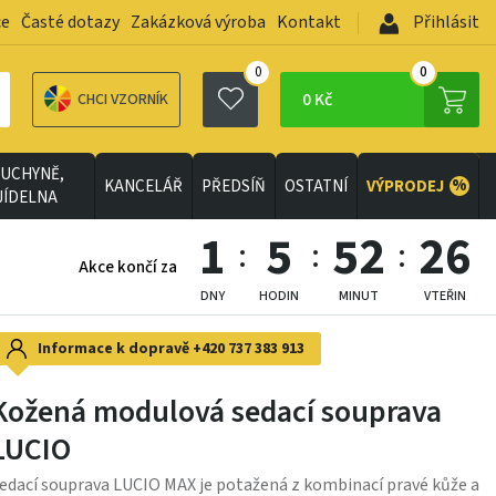
ce
Časté dotazy
Zakázková výroba
Kontakt
Přihlásit
0
0
0 Kč
CHCI VZORNÍK
UCHYNĚ,
%
KANCELÁŘ
PŘEDSÍŇ
OSTATNÍ
VÝPRODEJ
JÍDELNA
1
5
52
24
Akce končí za
DNY
HODIN
MINUT
VTEŘIN
Informace k dopravě
+420 737 383 913
Kožená modulová sedací souprava
LUCIO
edací souprava LUCIO MAX je potažená z kombinací pravé kůže a