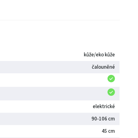
kůže/eko kůže
čalouněné
elektrické
90-106 cm
45 cm