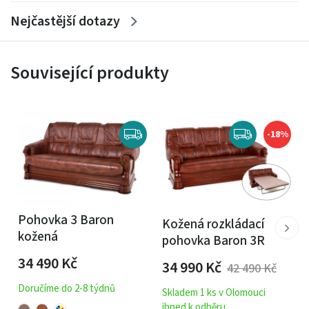
Nejčastější dotazy
Související produkty
-18%
Pohovka 3 Baron
Kožená rozkládací
kožená
pohovka Baron 3R
34 490
Kč
34 990
Kč
42 490
Kč
Doručíme do 2-8 týdnů
Skladem 1 ks v Olomouci
ihned k odběru