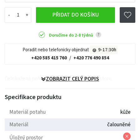
PŘIDAT DO KOŠÍKU
?
Doručíme do 2-8 týdnů
Poradit nebo telefonicky objednat
9-17:30h
+420 585 415 760
/
+420 776 490 854
Celokožená pohovka TOKIO vhodná do prostoru.
ZOBRAZIT CELÝ POPIS
Specifikace produktu
Materiál potahu
kůže
Materiál
čalouněné
Úložný prostor