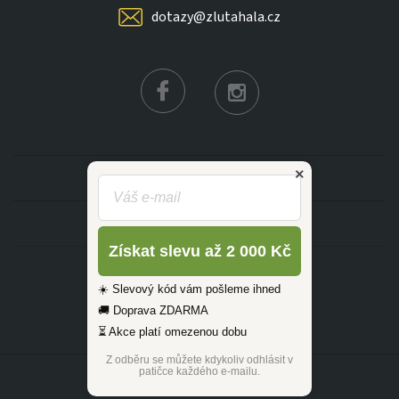
dotazy@zlutahala.cz
KATEGORIE
INFORMACE
Získat slevu až 2 000 Kč
☀️ Slevový kód vám pošleme ihned
🚚 Doprava ZDARMA
⏳ Akce platí omezenou dobu
Z odběru se můžete kdykoliv odhlásit v
patičce každého e-mailu.
©2026 ŽLUTÁ HALA