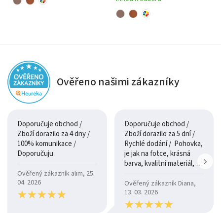
Ověřeno našimi zákazníky
Doporučuje obchod /
Doporučuje obchod /
Zboží dorazilo za 4 dny /
Zboží dorazilo za 5 dní /
100% komunikace /
Rychlé dodání / Pohovka,
Doporučuju
je jak na fotce, krásná
barva, kvalitní materiál, a
je moc pohodlná.
Ověřený zákazník alim, 25.
04. 2026
Ověřený zákazník Diana,
★
★
★
★
★
★
★
★
★
★
13. 03. 2026
★
★
★
★
★
★
★
★
★
★