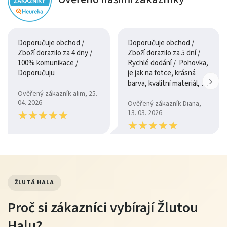
Doporučuje obchod /
Doporučuje obchod /
Zboží dorazilo za 4 dny /
Zboží dorazilo za 5 dní /
100% komunikace /
Rychlé dodání / Pohovka,
Doporučuju
je jak na fotce, krásná
barva, kvalitní materiál, a
je moc pohodlná.
Ověřený zákazník alim, 25.
04. 2026
Ověřený zákazník Diana,
★
★
★
★
★
★
★
★
★
★
13. 03. 2026
★
★
★
★
★
★
★
★
★
★
ŽLUTÁ HALA
Proč si zákazníci vybírají Žlutou
Halu?