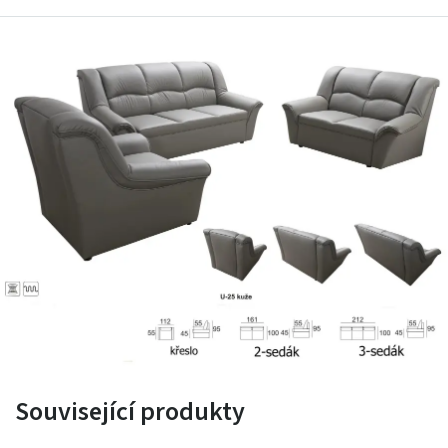
více než 6 osob.
Bude se vám líbit:
Možnost rozšíření sedací soupravy o další komponenty.
Výběr barvy dle vlastního vkusu z rozsáhlého vzorníku.
Elegantní nadčasový design a kvalitní provedení.
Domluvte si zaslání vzorků kůže +420 775 615 760
Související produkty