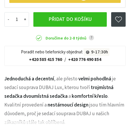
PŘIDAT DO KOŠÍKU
?
Doručíme do 2-8 týdnů
Poradit nebo telefonicky objednat
9-17:30h
+420 585 415 760
/
+420 776 490 854
Jednoduchá a decentní
, ale přesto
velmi pohodlná
je
sedací souprava DUBAJ Lux, kterou tvoří
trojmístná
sedačka dvoumístná sedačka
a
komfortní křeslo
.
Kvalitní provedení a
nestárnoucí design
jsou tím hlavním
důvodem, proč je sedací souprava DUBAJ u našich
zákazníků stále tak oblíbená.