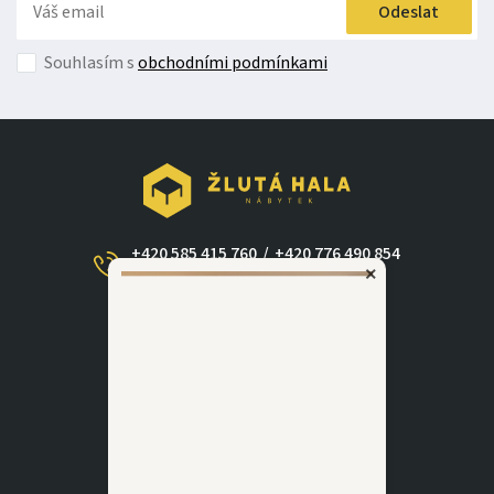
Odeslat
Souhlasím s
obchodními podmínkami
+420 585 415 760
/
+420 776 490 854
×
(Po - Ne 09:00-17:30)
dotazy@zlutahala.cz