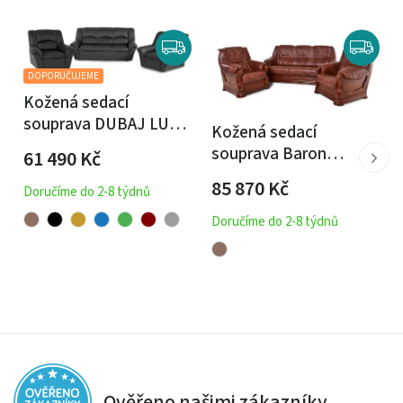
DOPORUČUJEME
Kožená sedací
souprava DUBAJ LUX
Kožená sedací
3+1+1
souprava Baron
61 490
Kč
3N+1+1
85 870
Kč
Doručíme do 2-8 týdnů
Doručíme do 2-8 týdnů
Ověřeno našimi zákazníky