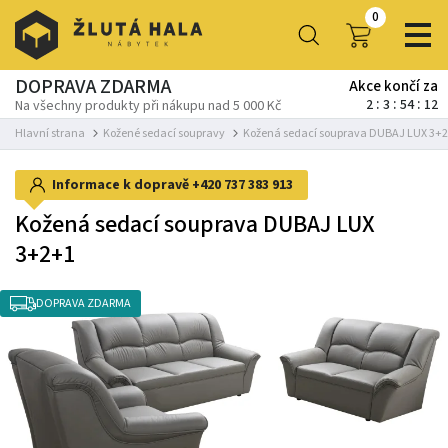
0
DOPRAVA ZDARMA
Akce končí za
2
3
54
11
Na všechny produkty při nákupu nad 5 000 Kč
Hlavní strana
Kožené sedací soupravy
Kožená sedací souprava DUBAJ LUX 3+
Informace k dopravě
+420 737 383 913
Kožená sedací souprava DUBAJ LUX
3+2+1
DOPRAVA ZDARMA